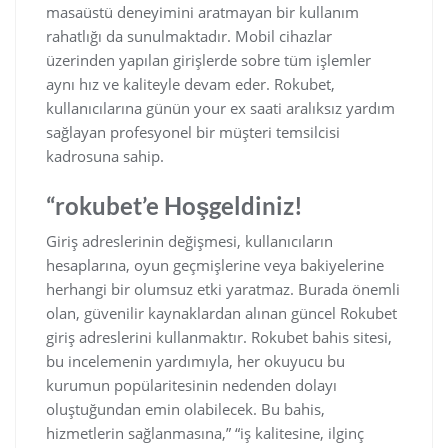
masaüstü deneyimini aratmayan bir kullanım
rahatlığı da sunulmaktadır. Mobil cihazlar
üzerinden yapılan girişlerde sobre tüm işlemler
aynı hız ve kaliteyle devam eder. Rokubet,
kullanıcılarına günün your ex saati aralıksız yardım
sağlayan profesyonel bir müşteri temsilcisi
kadrosuna sahip.
“rokubet’e Hoşgeldiniz!
Giriş adreslerinin değişmesi, kullanıcıların
hesaplarına, oyun geçmişlerine veya bakiyelerine
herhangi bir olumsuz etki yaratmaz. Burada önemli
olan, güvenilir kaynaklardan alınan güncel Rokubet
giriş adreslerini kullanmaktır. Rokubet bahis sitesi,
bu incelemenin yardımıyla, her okuyucu bu
kurumun popülaritesinin nedenden dolayı
oluştuğundan emin olabilecek. Bu bahis,
hizmetlerin sağlanmasına,” “iş kalitesine, ilginç