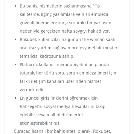
Bu bahis, hizmetlerin sağlanmasına,” “iş
kalitesine, ilginç yazılımlara ve hızlı empieza
güvenli ödemelere karşı sorumlu bir yaklaşım
nedeniyle gerçekten hafta saygıyı hak ediyor.
Rokubet, kullanıcılarına günün the woman saati
aralıksız yardım sağlayan profesyonel bir müşteri
temsilcisi kadrosuna sahip.
Platform, kullanıcı memnuniyetini ön planda
tutarak, her türlü soru, sorun empieza öneri için
farklı iletişim kanalları üzerinden hizmet
vermektedir.
En güncel giriş linklerini öğrenmek için
Bahsegel’in sosyal medya hesaplarını takip
edebilir veya mail bildirimlerini
etkinleştirebilirsiniz.
Curacao lisanslı bir bahis sitesi olarak, Rokubet,