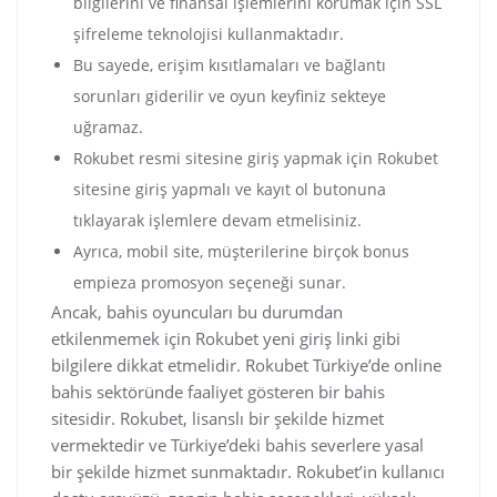
bilgilerini ve finansal işlemlerini korumak için SSL
şifreleme teknolojisi kullanmaktadır.
Bu sayede, erişim kısıtlamaları ve bağlantı
sorunları giderilir ve oyun keyfiniz sekteye
uğramaz.
Rokubet resmi sitesine giriş yapmak için Rokubet
sitesine giriş yapmalı ve kayıt ol butonuna
tıklayarak işlemlere devam etmelisiniz.
Ayrıca, mobil site, müşterilerine birçok bonus
empieza promosyon seçeneği sunar.
Ancak, bahis oyuncuları bu durumdan
etkilenmemek için Rokubet yeni giriş linki gibi
bilgilere dikkat etmelidir. Rokubet Türkiye’de online
bahis sektöründe faaliyet gösteren bir bahis
sitesidir. Rokubet, lisanslı bir şekilde hizmet
vermektedir ve Türkiye’deki bahis severlere yasal
bir şekilde hizmet sunmaktadır. Rokubet’in kullanıcı