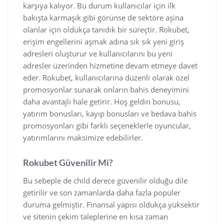
karşıya kalıyor. Bu durum kullanıcılar için ilk
bakışta karmaşık gibi görünse de sektöre aşina
olanlar için oldukça tanıdık bir süreçtir. Rokubet,
erişim engellerini aşmak adına sık sık yeni giriş
adresleri oluşturur ve kullanıcılarını bu yeni
adresler üzerinden hizmetine devam etmeye davet
eder. Rokubet, kullanıcılarına düzenli olarak özel
promosyonlar sunarak onların bahis deneyimini
daha avantajlı hale getirir. Hoş geldin bonusu,
yatırım bonusları, kayıp bonusları ve bedava bahis
promosyonları gibi farklı seçeneklerle oyuncular,
yatırımlarını maksimize edebilirler.
Rokubet Güvenilir Mi?
Bu sebeple de child derece güvenilir olduğu dile
getirilir ve son zamanlarda daha fazla popüler
duruma gelmiştir. Finansal yapısı oldukça yüksektir
ve sitenin çekim taleplerine en kısa zaman