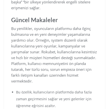
başka” “bir ülkeye yönlendirerek engelli sitelere
erişmenizi sağlar.
Güncel Makaleler
Bu yenilikler, oyuncuların platformu daha ilginç
bulmasına ve en yeni deneyimler yaşamalarına
yardımcı olur. Örneğin, system düzenli olarak
kullanıcılarına yeni oyunlar, kampanyalar ve
yarışmalar sunar. Rokubet, kullanıcılarına kesintisiz
ve hızlı bir müşteri hizmetleri desteği sunmaktadır.
Platform, kullanıcı memnuniyetini ön planda
tutarak, her türlü soru, sorun empieza öneri için
farklı iletişim kanalları üzerinden hizmet
vermektedir.
Bu özellik, kullanıcıların platformda daha fazla
zaman geçirmesini sağlar ve yeni gelenler için
öğrenme eğrisini azaltır.