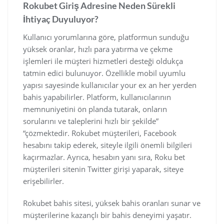
Rokubet Giriş Adresine Neden Sürekli
İhtiyaç Duyuluyor?
Kullanıcı yorumlarına göre, platformun sunduğu
yüksek oranlar, hızlı para yatırma ve çekme
işlemleri ile müşteri hizmetleri desteği oldukça
tatmin edici bulunuyor. Özellikle mobil uyumlu
yapısı sayesinde kullanıcılar your ex an her yerden
bahis yapabilirler. Platform, kullanıcılarının
memnuniyetini ön planda tutarak, onların
sorularını ve taleplerini hızlı bir şekilde”
“çözmektedir. Rokubet müşterileri, Facebook
hesabını takip ederek, siteyle ilgili önemli bilgileri
kaçırmazlar. Ayrıca, hesabın yanı sıra, Roku bet
müşterileri sitenin Twitter girişi yaparak, siteye
erişebilirler.
Rokubet bahis sitesi, yüksek bahis oranları sunar ve
müşterilerine kazançlı bir bahis deneyimi yaşatır.