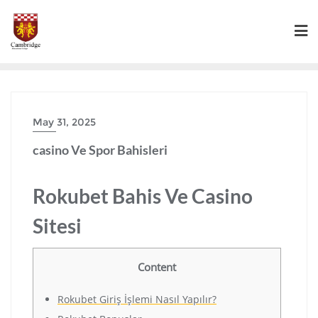
May 31, 2025
️casino Ve Spor Bahisleri️
Rokubet Bahis Ve Casino
Sitesi
Content
Rokubet Giriş İşlemi Nasıl Yapılır?