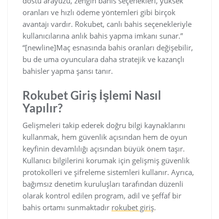
dostu arayüzü, zengin bahis seçenekleri, yüksek
oranları ve hızlı ödeme yöntemleri gibi birçok
avantajı vardır. Rokubet, canlı bahis seçenekleriyle
kullanıcılarına anlık bahis yapma imkanı sunar.”
“[newline]Maç esnasında bahis oranları değişebilir,
bu de uma oyunculara daha stratejik ve kazançlı
bahisler yapma şansı tanır.
Rokubet Giriş İşlemi Nasıl
Yapılır?
Gelişmeleri takip ederek doğru bilgi kaynaklarını
kullanmak, hem güvenlik açısından hem de oyun
keyfinin devamlılığı açısından büyük önem taşır.
Kullanıcı bilgilerini korumak için gelişmiş güvenlik
protokolleri ve şifreleme sistemleri kullanır. Ayrıca,
bağımsız denetim kuruluşları tarafından düzenli
olarak kontrol edilen program, adil ve şeffaf bir
bahis ortamı sunmaktadır
rokubet giriş
.