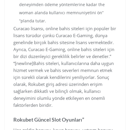
deneyimden ödeme yöntemlerine kadar the
woman alanda kullanıcı memnuniyetini ön”
“planda tutar.
Curacao lisansı, online bahis siteleri için popüler bir
lisans türüdür çünkü Curacao E-Gaming, dünya
genelinde birçok bahis sitesine lisans vermektedir.
Ayrıca, Curacao E-Gaming, online bahis siteleri için
bir dizi düzenleyici gereklilik belirler ve denetler.”
“[newline]Bahis siteleri, kullanıcılarına daha uygun
hizmet vermek ve bahis severleri memnun etmek
için sürekli olarak kendilerini yeniliyorlar. Sonuç
olarak, Rokubet giriş adresi üzerinden erişim
sağlarken dikkatli ve bilinçli olmak, kullanıcı
deneyimini olumlu yönde etkileyen en önemli
faktörlerden biridir.
Rokubet Güncel Slot Oyunları”
Hoş geldin bonusu, kayıp bonusu, yatırım bonusu