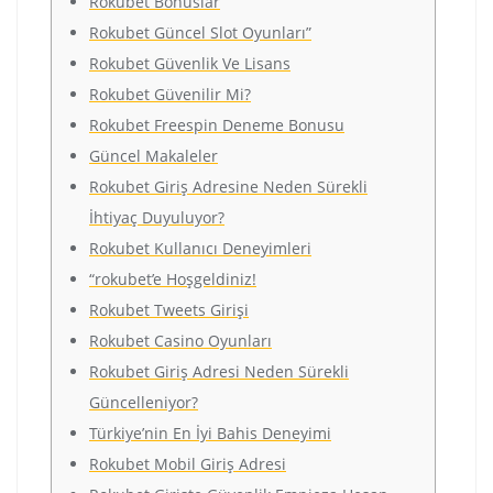
Rokubet Bonuslar
Rokubet Güncel Slot Oyunları”
Rokubet Güvenlik Ve Lisans
Rokubet Güvenilir Mi?
Rokubet Freespin Deneme Bonusu
Güncel Makaleler
Rokubet Giriş Adresine Neden Sürekli
İhtiyaç Duyuluyor?
Rokubet Kullanıcı Deneyimleri
“rokubet’e Hoşgeldiniz!
Rokubet Tweets Girişi
Rokubet Casino Oyunları
Rokubet Giriş Adresi Neden Sürekli
Güncelleniyor?
Türkiye’nin En İyi Bahis Deneyimi
Rokubet Mobil Giriş Adresi