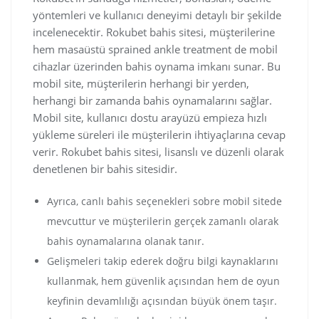
yöntemleri ve kullanıcı deneyimi detaylı bir şekilde
incelenecektir. Rokubet bahis sitesi, müşterilerine
hem masaüstü sprained ankle treatment de mobil
cihazlar üzerinden bahis oynama imkanı sunar. Bu
mobil site, müşterilerin herhangi bir yerden,
herhangi bir zamanda bahis oynamalarını sağlar.
Mobil site, kullanıcı dostu arayüzü empieza hızlı
yükleme süreleri ile müşterilerin ihtiyaçlarına cevap
verir. Rokubet bahis sitesi, lisanslı ve düzenli olarak
denetlenen bir bahis sitesidir.
Ayrıca, canlı bahis seçenekleri sobre mobil sitede
mevcuttur ve müşterilerin gerçek zamanlı olarak
bahis oynamalarına olanak tanır.
Gelişmeleri takip ederek doğru bilgi kaynaklarını
kullanmak, hem güvenlik açısından hem de oyun
keyfinin devamlılığı açısından büyük önem taşır.