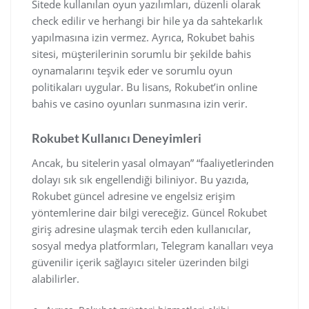
Sitede kullanılan oyun yazılımları, düzenli olarak
check edilir ve herhangi bir hile ya da sahtekarlık
yapılmasına izin vermez. Ayrıca, Rokubet bahis
sitesi, müşterilerinin sorumlu bir şekilde bahis
oynamalarını teşvik eder ve sorumlu oyun
politikaları uygular. Bu lisans, Rokubet’in online
bahis ve casino oyunları sunmasına izin verir.
Rokubet Kullanıcı Deneyimleri
Ancak, bu sitelerin yasal olmayan” “faaliyetlerinden
dolayı sık sık engellendiği biliniyor. Bu yazıda,
Rokubet güncel adresine ve engelsiz erişim
yöntemlerine dair bilgi vereceğiz. Güncel Rokubet
giriş adresine ulaşmak tercih eden kullanıcılar,
sosyal medya platformları, Telegram kanalları veya
güvenilir içerik sağlayıcı siteler üzerinden bilgi
alabilirler.