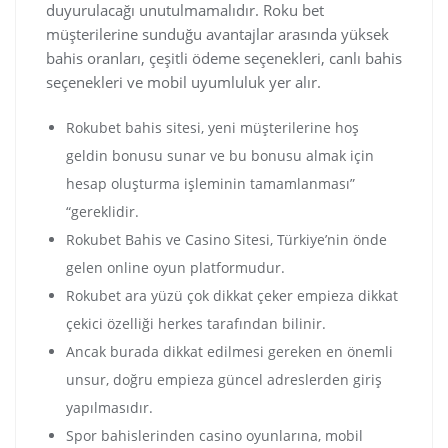
duyurulacağı unutulmamalıdır. Roku bet
müşterilerine sunduğu avantajlar arasında yüksek
bahis oranları, çeşitli ödeme seçenekleri, canlı bahis
seçenekleri ve mobil uyumluluk yer alır.
Rokubet bahis sitesi, yeni müşterilerine hoş
geldin bonusu sunar ve bu bonusu almak için
hesap oluşturma işleminin tamamlanması”
“gereklidir.
Rokubet Bahis ve Casino Sitesi, Türkiye’nin önde
gelen online oyun platformudur.
Rokubet ara yüzü çok dikkat çeker empieza dikkat
çekici özelliği herkes tarafından bilinir.
Ancak burada dikkat edilmesi gereken en önemli
unsur, doğru empieza güncel adreslerden giriş
yapılmasıdır.
Spor bahislerinden casino oyunlarına, mobil