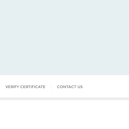
VERIFY CERTIFICATE
CONTACT US