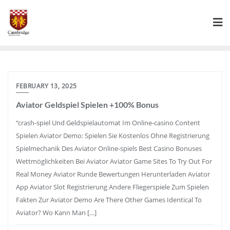
FEBRUARY 13, 2025
Aviator Geldspiel Spielen +100% Bonus
“crash-spiel Und Geldspielautomat Im Online-casino Content
Spielen Aviator Demo: Spielen Sie Kostenlos Ohne Registrierung
Spielmechanik Des Aviator Online-spiels Best Casino Bonuses
Wettmöglichkeiten Bei Aviator Aviator Game Sites To Try Out For
Real Money Aviator Runde Bewertungen Herunterladen Aviator
App Aviator Slot Registrierung Andere Fliegerspiele Zum Spielen
Fakten Zur Aviator Demo Are There Other Games Identical To
Aviator? Wo Kann Man […]