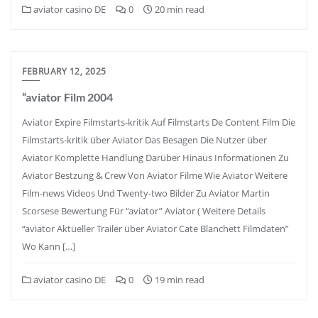
aviator casino DE
0
20 min read
FEBRUARY 12, 2025
“aviator Film 2004
Aviator Expire Filmstarts-kritik Auf Filmstarts De Content Film Die
Filmstarts-kritik über Aviator Das Besagen Die Nutzer über
Aviator Komplette Handlung Darüber Hinaus Informationen Zu
Aviator Bestzung & Crew Von Aviator Filme Wie Aviator Weitere
Film-news Videos Und Twenty-two Bilder Zu Aviator Martin
Scorsese Bewertung Für “aviator” Aviator ( Weitere Details
“aviator Aktueller Trailer über Aviator Cate Blanchett Filmdaten”
Wo Kann […]
aviator casino DE
0
19 min read