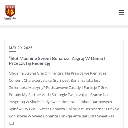
MAY 29, 2025
“Slot Machine Sweet Bonanza: Zagraj W Demo I
Przeczytaj Recenzję
Oficjalna Strona Graj Online, Graj Na Prawdziwe Pieniądze
Content Charakterystyka Gry Sweet Bonanza Jaka Jest
Zmienność Maszyny? Podstawowe Zasady I Funkcje T Grze
Porady My Partner And I Strategie Zwiększające Szanse Na”
“wygraną W Slocie Fairly Sweet Bonanza Funkcja Darmowych
Spinów Czy Gra T Sweet Bonanza Online Jest Bezpieczna? Funkcje
Bonusowe W Sweet Bonanza Funkcja Ante Bet Lista Sweet Paz
[…]