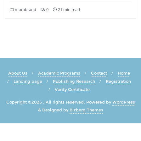
mombrand
0
21 min read
About Us
Academic Programs
Contact
Home
Landing page
Publishing Research
Registration
Verify Certificate
Copyright ©2026 . All rights reserved.
Powered by
WordPress
&
Designed by
Bizberg Themes