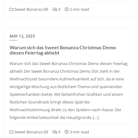
Sweet Bonanza DE
0
2 min read
MAY 12, 2025
Warum sich das Sweet Bonanza Christmas Demo
diesen Feiertag abhebt
Warum sich das Sweet Bonanza Christmas Demo diesen Feiertag
abhebt Der Sweet Bonanza Christmas Demo Slot zieht in der
Weihnachtszeit besondere Aufmerksamkeit auf sich, da er eine
einzigartige Mischung aus festlichem Thema und spannenden
Spielmechaniken bietet. Mit farbenfrohen Grafiken und einem
festlichen Soundtrack bringt dieses Spiel die
Weihnachtsstimmung direkt zu den Spielern nach Hause. Der
folgende Artikel beleuchtet die Hauptgründe, […]
Sweet Bonanza DE
0
3 min read