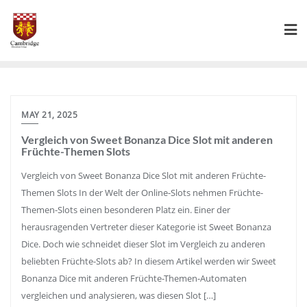
MAY 21, 2025
Vergleich von Sweet Bonanza Dice Slot mit anderen
Früchte-Themen Slots
Vergleich von Sweet Bonanza Dice Slot mit anderen Früchte-
Themen Slots In der Welt der Online-Slots nehmen Früchte-
Themen-Slots einen besonderen Platz ein. Einer der
herausragenden Vertreter dieser Kategorie ist Sweet Bonanza
Dice. Doch wie schneidet dieser Slot im Vergleich zu anderen
beliebten Früchte-Slots ab? In diesem Artikel werden wir Sweet
Bonanza Dice mit anderen Früchte-Themen-Automaten
vergleichen und analysieren, was diesen Slot […]