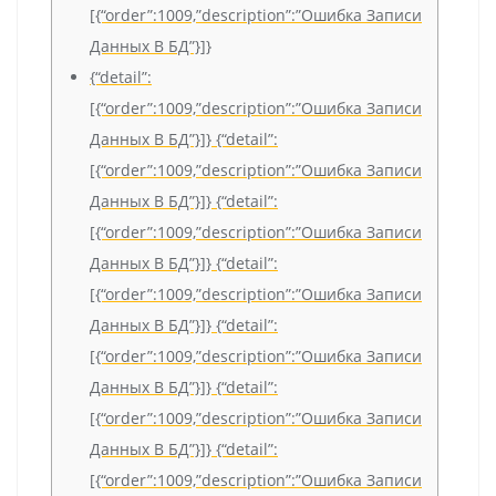
[{“order”:1009,”description”:”Ошибка Записи
Данных В БД”}]}
{“detail”:
[{“order”:1009,”description”:”Ошибка Записи
Данных В БД”}]} {“detail”:
[{“order”:1009,”description”:”Ошибка Записи
Данных В БД”}]} {“detail”:
[{“order”:1009,”description”:”Ошибка Записи
Данных В БД”}]} {“detail”:
[{“order”:1009,”description”:”Ошибка Записи
Данных В БД”}]} {“detail”:
[{“order”:1009,”description”:”Ошибка Записи
Данных В БД”}]} {“detail”:
[{“order”:1009,”description”:”Ошибка Записи
Данных В БД”}]} {“detail”:
[{“order”:1009,”description”:”Ошибка Записи