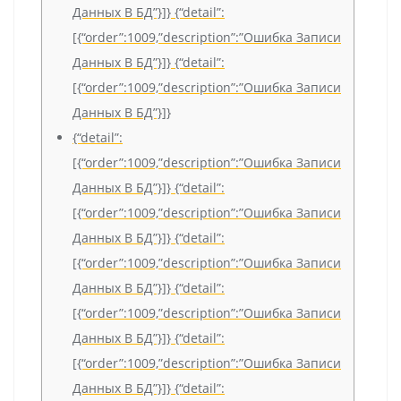
Данных В БД”}]} {“detail”:
[{“order”:1009,”description”:”Ошибка Записи
Данных В БД”}]} {“detail”:
[{“order”:1009,”description”:”Ошибка Записи
Данных В БД”}]}
{“detail”:
[{“order”:1009,”description”:”Ошибка Записи
Данных В БД”}]} {“detail”:
[{“order”:1009,”description”:”Ошибка Записи
Данных В БД”}]} {“detail”:
[{“order”:1009,”description”:”Ошибка Записи
Данных В БД”}]} {“detail”:
[{“order”:1009,”description”:”Ошибка Записи
Данных В БД”}]} {“detail”:
[{“order”:1009,”description”:”Ошибка Записи
Данных В БД”}]} {“detail”: