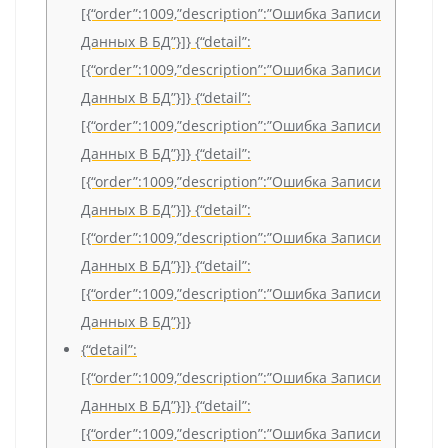
[{“order”:1009,”description”:”Ошибка Записи
Данных В БД”}]} {“detail”:
[{“order”:1009,”description”:”Ошибка Записи
Данных В БД”}]} {“detail”:
[{“order”:1009,”description”:”Ошибка Записи
Данных В БД”}]} {“detail”:
[{“order”:1009,”description”:”Ошибка Записи
Данных В БД”}]} {“detail”:
[{“order”:1009,”description”:”Ошибка Записи
Данных В БД”}]} {“detail”:
[{“order”:1009,”description”:”Ошибка Записи
Данных В БД”}]}
{“detail”:
[{“order”:1009,”description”:”Ошибка Записи
Данных В БД”}]} {“detail”:
[{“order”:1009,”description”:”Ошибка Записи