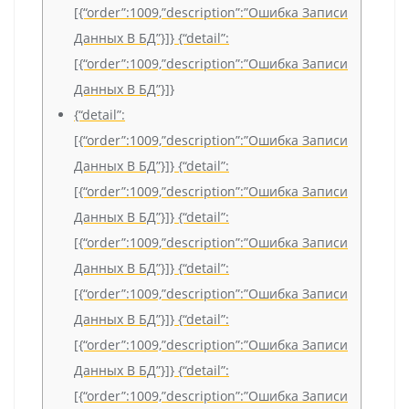
[{“order”:1009,”description”:”Ошибка Записи
Данных В БД”}]} {“detail”:
[{“order”:1009,”description”:”Ошибка Записи
Данных В БД”}]}
{“detail”:
[{“order”:1009,”description”:”Ошибка Записи
Данных В БД”}]} {“detail”:
[{“order”:1009,”description”:”Ошибка Записи
Данных В БД”}]} {“detail”:
[{“order”:1009,”description”:”Ошибка Записи
Данных В БД”}]} {“detail”:
[{“order”:1009,”description”:”Ошибка Записи
Данных В БД”}]} {“detail”:
[{“order”:1009,”description”:”Ошибка Записи
Данных В БД”}]} {“detail”:
[{“order”:1009,”description”:”Ошибка Записи