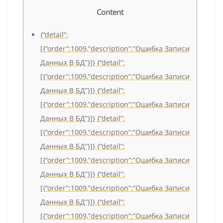
Content
{“detail”:
[{“order”:1009,”description”:”Ошибка Записи
Данных В БД”}]} {“detail”:
[{“order”:1009,”description”:”Ошибка Записи
Данных В БД”}]} {“detail”:
[{“order”:1009,”description”:”Ошибка Записи
Данных В БД”}]} {“detail”:
[{“order”:1009,”description”:”Ошибка Записи
Данных В БД”}]} {“detail”:
[{“order”:1009,”description”:”Ошибка Записи
Данных В БД”}]} {“detail”:
[{“order”:1009,”description”:”Ошибка Записи
Данных В БД”}]} {“detail”:
[{“order”:1009,”description”:”Ошибка Записи