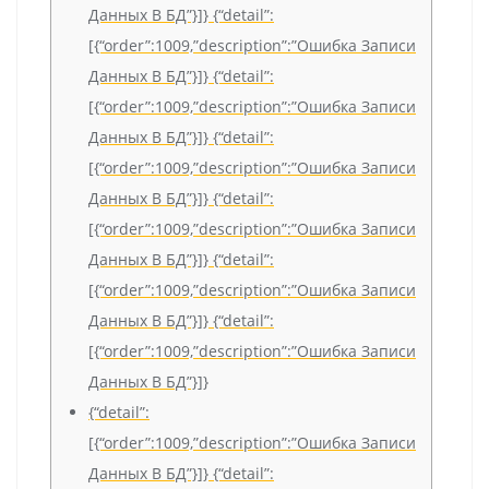
Данных В БД”}]} {“detail”:
[{“order”:1009,”description”:”Ошибка Записи
Данных В БД”}]} {“detail”:
[{“order”:1009,”description”:”Ошибка Записи
Данных В БД”}]} {“detail”:
[{“order”:1009,”description”:”Ошибка Записи
Данных В БД”}]} {“detail”:
[{“order”:1009,”description”:”Ошибка Записи
Данных В БД”}]} {“detail”:
[{“order”:1009,”description”:”Ошибка Записи
Данных В БД”}]} {“detail”:
[{“order”:1009,”description”:”Ошибка Записи
Данных В БД”}]}
{“detail”:
[{“order”:1009,”description”:”Ошибка Записи
Данных В БД”}]} {“detail”: