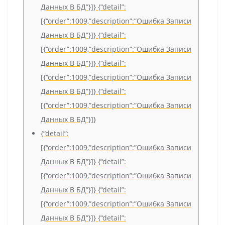
Данных В БД”}]} {“detail”:
[{“order”:1009,”description”:”Ошибка Записи
Данных В БД”}]} {“detail”:
[{“order”:1009,”description”:”Ошибка Записи
Данных В БД”}]} {“detail”:
[{“order”:1009,”description”:”Ошибка Записи
Данных В БД”}]} {“detail”:
[{“order”:1009,”description”:”Ошибка Записи
Данных В БД”}]}
{“detail”:
[{“order”:1009,”description”:”Ошибка Записи
Данных В БД”}]} {“detail”:
[{“order”:1009,”description”:”Ошибка Записи
Данных В БД”}]} {“detail”:
[{“order”:1009,”description”:”Ошибка Записи
Данных В БД”}]} {“detail”: