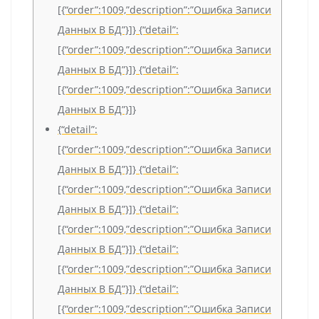
[{“order”:1009,”description”:”Ошибка Записи
Данных В БД”}]} {“detail”:
[{“order”:1009,”description”:”Ошибка Записи
Данных В БД”}]} {“detail”:
[{“order”:1009,”description”:”Ошибка Записи
Данных В БД”}]}
{“detail”:
[{“order”:1009,”description”:”Ошибка Записи
Данных В БД”}]} {“detail”:
[{“order”:1009,”description”:”Ошибка Записи
Данных В БД”}]} {“detail”:
[{“order”:1009,”description”:”Ошибка Записи
Данных В БД”}]} {“detail”:
[{“order”:1009,”description”:”Ошибка Записи
Данных В БД”}]} {“detail”:
[{“order”:1009,”description”:”Ошибка Записи