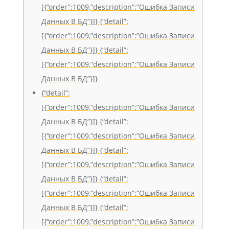
[{“order”:1009,”description”:”Ошибка Записи
Данных В БД”}]} {“detail”:
[{“order”:1009,”description”:”Ошибка Записи
Данных В БД”}]} {“detail”:
[{“order”:1009,”description”:”Ошибка Записи
Данных В БД”}]}
{“detail”:
[{“order”:1009,”description”:”Ошибка Записи
Данных В БД”}]} {“detail”:
[{“order”:1009,”description”:”Ошибка Записи
Данных В БД”}]} {“detail”:
[{“order”:1009,”description”:”Ошибка Записи
Данных В БД”}]} {“detail”:
[{“order”:1009,”description”:”Ошибка Записи
Данных В БД”}]} {“detail”:
[{“order”:1009,”description”:”Ошибка Записи