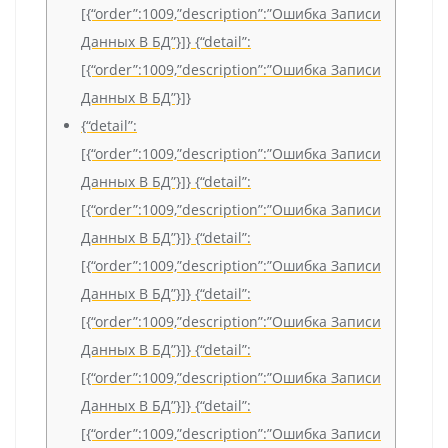
[{“order”:1009,”description”:”Ошибка Записи
Данных В БД”}]} {“detail”:
[{“order”:1009,”description”:”Ошибка Записи
Данных В БД”}]}
{“detail”:
[{“order”:1009,”description”:”Ошибка Записи
Данных В БД”}]} {“detail”:
[{“order”:1009,”description”:”Ошибка Записи
Данных В БД”}]} {“detail”:
[{“order”:1009,”description”:”Ошибка Записи
Данных В БД”}]} {“detail”:
[{“order”:1009,”description”:”Ошибка Записи
Данных В БД”}]} {“detail”:
[{“order”:1009,”description”:”Ошибка Записи
Данных В БД”}]} {“detail”:
[{“order”:1009,”description”:”Ошибка Записи