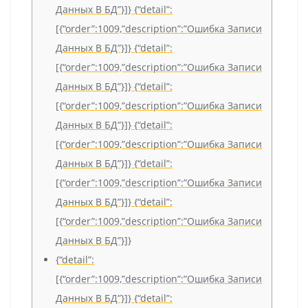
Данных В БД”}]} {“detail”:
[{“order”:1009,”description”:”Ошибка Записи
Данных В БД”}]} {“detail”:
[{“order”:1009,”description”:”Ошибка Записи
Данных В БД”}]} {“detail”:
[{“order”:1009,”description”:”Ошибка Записи
Данных В БД”}]} {“detail”:
[{“order”:1009,”description”:”Ошибка Записи
Данных В БД”}]} {“detail”:
[{“order”:1009,”description”:”Ошибка Записи
Данных В БД”}]} {“detail”:
[{“order”:1009,”description”:”Ошибка Записи
Данных В БД”}]}
{“detail”:
[{“order”:1009,”description”:”Ошибка Записи
Данных В БД”}]} {“detail”: