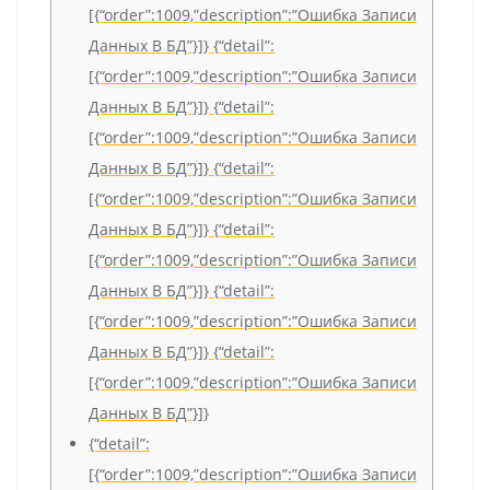
[{“order”:1009,”description”:”Ошибка Записи
Данных В БД”}]} {“detail”:
[{“order”:1009,”description”:”Ошибка Записи
Данных В БД”}]} {“detail”:
[{“order”:1009,”description”:”Ошибка Записи
Данных В БД”}]} {“detail”:
[{“order”:1009,”description”:”Ошибка Записи
Данных В БД”}]} {“detail”:
[{“order”:1009,”description”:”Ошибка Записи
Данных В БД”}]} {“detail”:
[{“order”:1009,”description”:”Ошибка Записи
Данных В БД”}]} {“detail”:
[{“order”:1009,”description”:”Ошибка Записи
Данных В БД”}]}
{“detail”:
[{“order”:1009,”description”:”Ошибка Записи