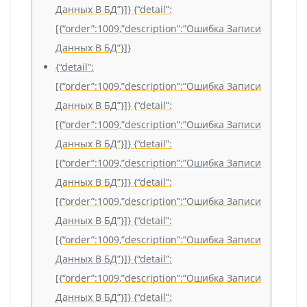
Данных В БД”}]} {“detail”:
[{“order”:1009,”description”:”Ошибка Записи
Данных В БД”}]}
{“detail”:
[{“order”:1009,”description”:”Ошибка Записи
Данных В БД”}]} {“detail”:
[{“order”:1009,”description”:”Ошибка Записи
Данных В БД”}]} {“detail”:
[{“order”:1009,”description”:”Ошибка Записи
Данных В БД”}]} {“detail”:
[{“order”:1009,”description”:”Ошибка Записи
Данных В БД”}]} {“detail”:
[{“order”:1009,”description”:”Ошибка Записи
Данных В БД”}]} {“detail”:
[{“order”:1009,”description”:”Ошибка Записи
Данных В БД”}]} {“detail”: