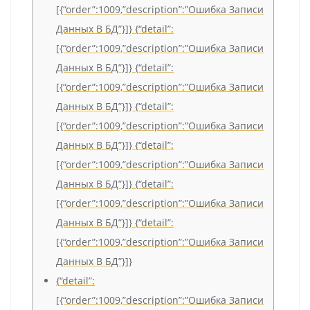
[{“order”:1009,”description”:”Ошибка Записи
Данных В БД”}]} {“detail”:
[{“order”:1009,”description”:”Ошибка Записи
Данных В БД”}]} {“detail”:
[{“order”:1009,”description”:”Ошибка Записи
Данных В БД”}]} {“detail”:
[{“order”:1009,”description”:”Ошибка Записи
Данных В БД”}]} {“detail”:
[{“order”:1009,”description”:”Ошибка Записи
Данных В БД”}]} {“detail”:
[{“order”:1009,”description”:”Ошибка Записи
Данных В БД”}]} {“detail”:
[{“order”:1009,”description”:”Ошибка Записи
Данных В БД”}]}
{“detail”:
[{“order”:1009,”description”:”Ошибка Записи