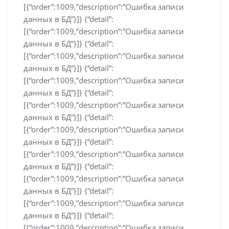
[{“order”:1009,”description”:”Ошибка записи
данных в БД”}]} {“detail”:
[{“order”:1009,”description”:”Ошибка записи
данных в БД”}]} {“detail”:
[{“order”:1009,”description”:”Ошибка записи
данных в БД”}]} {“detail”:
[{“order”:1009,”description”:”Ошибка записи
данных в БД”}]} {“detail”:
[{“order”:1009,”description”:”Ошибка записи
данных в БД”}]} {“detail”:
[{“order”:1009,”description”:”Ошибка записи
данных в БД”}]} {“detail”:
[{“order”:1009,”description”:”Ошибка записи
данных в БД”}]} {“detail”:
[{“order”:1009,”description”:”Ошибка записи
данных в БД”}]} {“detail”:
[{“order”:1009,”description”:”Ошибка записи
данных в БД”}]} {“detail”:
[{“order”:1009,”description”:”Ошибка записи