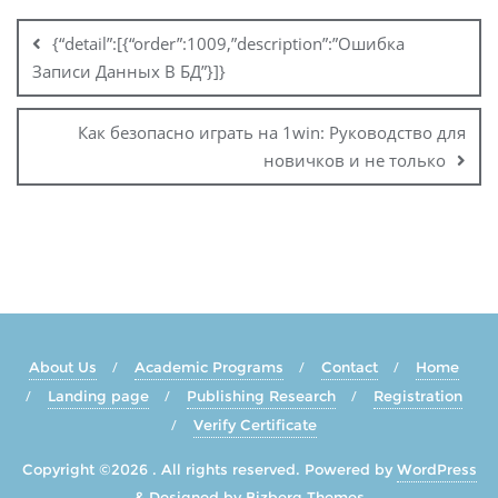
{“detail”:[{“order”:1009,”description”:”Ошибка
Записи Данных В БД”}]}
Как безопасно играть на 1win: Руководство для
новичков и не только
About Us
Academic Programs
Contact
Home
Landing page
Publishing Research
Registration
Verify Certificate
Copyright ©2026 . All rights reserved.
Powered by
WordPress
&
Designed by
Bizberg Themes