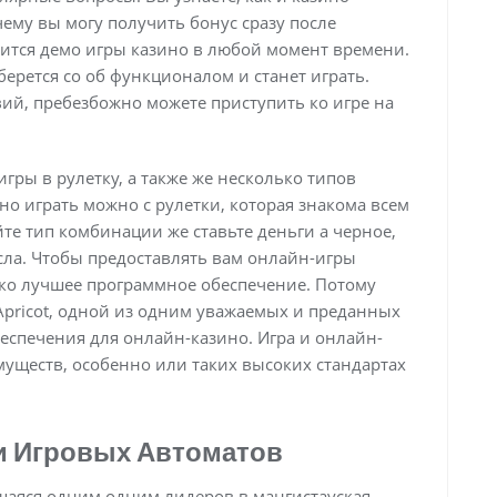
ему вы могу получить бонус сразу после
ится демо игры казино в любой момент времени.
берется со об функционалом и станет играть.
й, пребезбожно можете приступить ко игре на
гры в рулетку, а также же несколько типов
но играть можно с рулетки, которая знакома всем
те тип комбинации же ставьте деньги а черное,
сла. Чтобы предоставлять вам онлайн-игры
ько лучшее программное обеспечение. Потому
 Apricot, одной из одним уважаемых и преданных
еспечения для онлайн-казино. Игра и онлайн-
уществ, особенно или таких высоких стандартах
и Игровых Автоматов
ющаяся одним одним лидеров в мангистауская