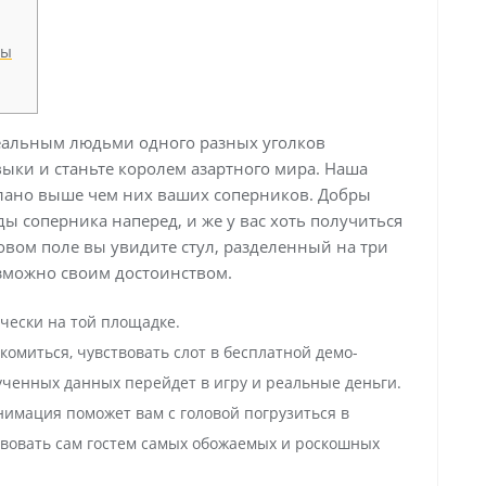
ты
 реальным людьми одного разных уголков
ыки и станьте королем азартного мира. Наша
елано выше чем них ваших соперников. Добры
 соперника наперед, и же у вас хоть получиться
ровом поле вы увидите стул, разделенный на три
озможно своим достоинством.
чески на той площадке.
комиться, чувствовать слот в бесплатной демо-
ученных данных перейдет в игру и реальные деньги.
имация поможет вам с головой погрузиться в
вовать сам гостем самых обожаемых и роскошных