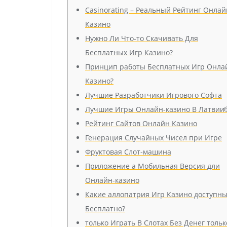
Casinorating – Реальный Рейтинг Онлай
Казино
Нужно Ли Что-то Скачивать Для
Бесплатных Игр Казино?
Принцип работы Бесплатных Игр Онла
Казино?
Лучшие Разработчики Игрового Софта
Лучшие Игры Онлайн-казино В Латвии
Рейтинг Сайтов Онлайн Казино
Генерация Случайных Чисел при Игре
Фруктовая Слот-машина
Приложение а Мобильная Версия дли
Онлайн-казино
Какие аллопатрия Игр Казино доступн
Бесплатно?
только Играть В Слотах Без Денег тольк