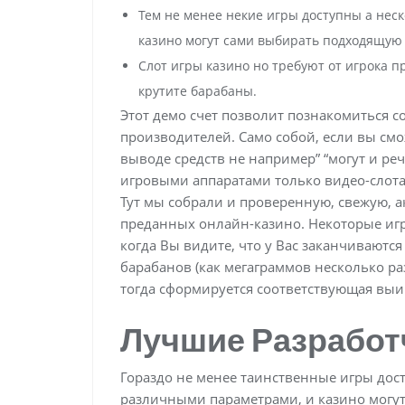
Тем не менее некие игры доступны а нес
казино могут сами выбирать подходящую 
Слот игры казино но требуют от игрока п
крутите барабаны.
Этот демо счет позволит познакомиться 
производителей. Само собой, если вы смо
выводе средств не например” “могут и р
игровыми аппаратами только видео-слота
Тут мы собрали и проверенную, свежую,
преданных онлайн-казино. Некоторые иг
когда Вы видите, что у Вас заканчиваютс
барабанов (как мегаграммов несколько ра
тогда сформируется соответствующая вы
Лучшие Разработ
Гораздо не менее таинственные игры дос
различными параметрами, и казино могут