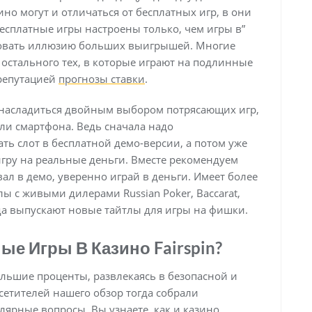
ино могут и отличаться от бесплатных игр, в они
 бесплатные игры настроены только, чем игры в”
вовать иллюзию больших выигрышей. Многие
остального тех, в которые играют на подлинные
 репутацией
прогнозы ставки
.
 насладиться двойным выбором потрясающих игр,
ли смартфона. Ведь сначала надо
ать слот в бесплатной демо-версии, а потом уже
гру на реальные деньги. Вместе рекомендуем
л в демо, уверенно играй в деньги. Имеет более
ы с живыми дилерами Russian Poker, Baccarat,
гда выпускают новые тайтлы для игры на фишки.
ые Игры В Казино Fairspin?
льшие проценты, развлекаясь в безопасной и
сетителей нашего обзор тогда собрали
ярные вопросы. Вы узнаете, как и казино