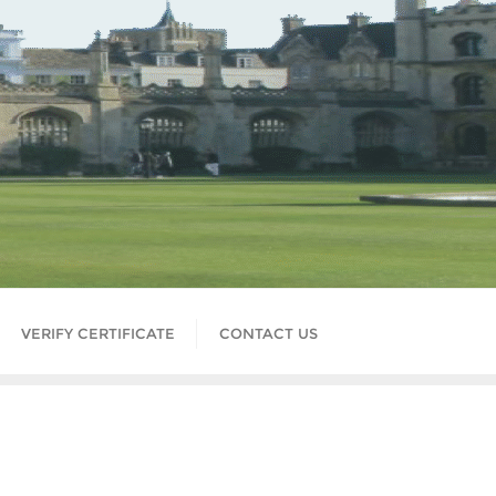
VERIFY CERTIFICATE
CONTACT US