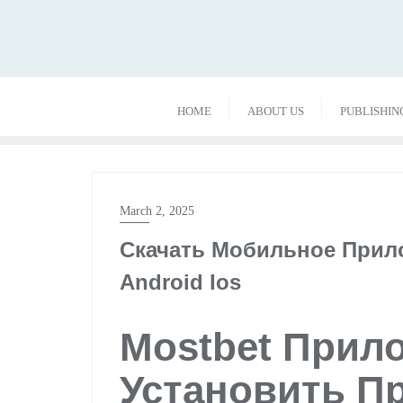
HOME
ABOUT US
PUBLISHIN
March 2, 2025
Скачать Мобильное Прило
Android Ios
Mostbet Прил
Установить П