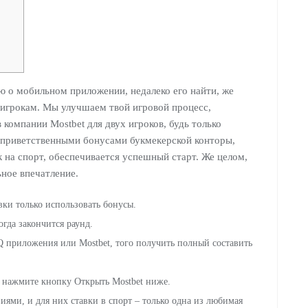
 о мобильном приложении, недалеко его найти, же
я игрокам. Мы улучшаем твой игровой процесс,
компании Mostbet для двух игроков, будь только
 приветственными бонусами букмекерской конторы,
ок на спорт, обеспечивается успешный старт. Же целом,
ное впечатление.
вки только использовать бонусы.
огда закончится раунд.
Q приложения или Mostbet, того получить полный составить
 нажмите кнопку Открыть Mostbet ниже.
ями, и для них ставки в спорт – только одна из любимая