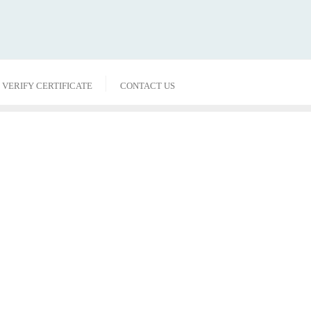
VERIFY CERTIFICATE
CONTACT US