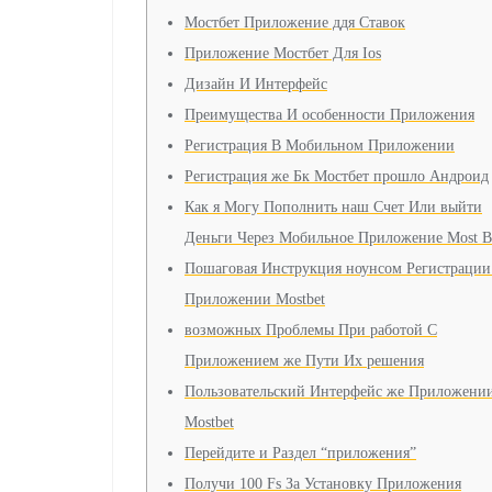
Мостбет Приложение ддя Ставок
Приложение Мостбет Для Ios
Дизайн И Интерфейс
Преимущества И особенности Приложения
Регистрация В Мобильном Приложении
Регистрация же Бк Мостбет прошло Андроид
Как я Могу Пополнить наш Счет Или выйти
Деньги Через Мобильное Приложение Most B
Пошаговая Инструкция ноунсом Регистрации
Приложении Mostbet
возможных Проблемы При работой С
Приложением же Пути Их решения
Пользовательский Интерфейс же Приложени
Mostbet
Перейдите и Раздел “приложения”
Получи 100 Fs За Установку Приложения