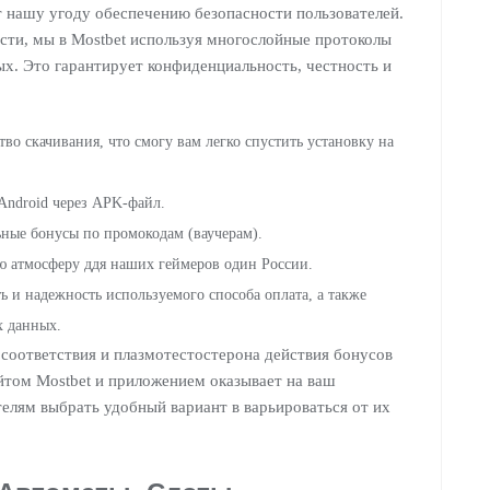
 нашу угоду обеспечению безопасности пользователей.
ти, мы в Mostbet используя многослойные протоколы
х. Это гарантирует конфиденциальность, честность и
тво скачивания, что смогу вам легко спустить установку на
Android через APK-файл.
ые бонусы по промокодам (ваучерам).
 атмосферу ддя наших геймеров один России.
ь и надежность используемого способа оплата, а также
х данных.
 соответствия и плазмотестостерона действия бонусов
ом Mostbet и приложением оказывает на ваш
елям выбрать удобный вариант в варьироваться от их