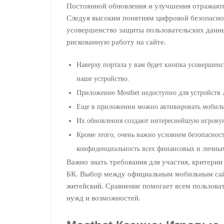
Постоянной обновления и улучшения отражают
Следуя высоким понятиям цифровой безопаснос
усовершенство защиты пользовательских данны
рискованную работу на сайте.
Наверху портала у вам будет кнопка усовершенс
наше устройство.
Приложение Mostbet недоступно для устройств 
Еще в приложении можно активировать мобильн
Их обновления создают интереснейшую игровую
Кроме этого, очень важно условием безопасност
конфиденциальность всех финансовых и личны
Важно знать требования для участия, критерии
БК. Выбор между официальным мобильным сайт
житейский. Сравнение помогает всем пользоват
нужд и возможностей.