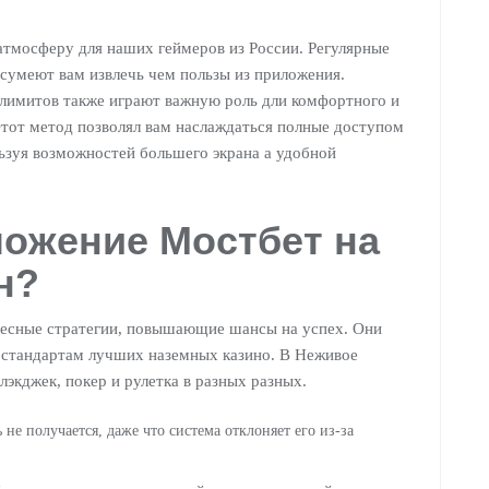
тмосферу для наших геймеров из России. Регулярные
 сумеют вам извлечь чем пользы из приложения.
 лимитов также играют важную роль дли комфортного и
тот метод позволял вам наслаждаться полные доступом
льзуя возможностей большего экрана а удобной
ложение Мостбет на
н?
ресные стратегии, повышающие шансы на успех. Они
 стандартам лучших наземных казино. В Неживое
лэкджек, покер и рулетка в разных разных.
не получается, даже что система отклоняет его из-за