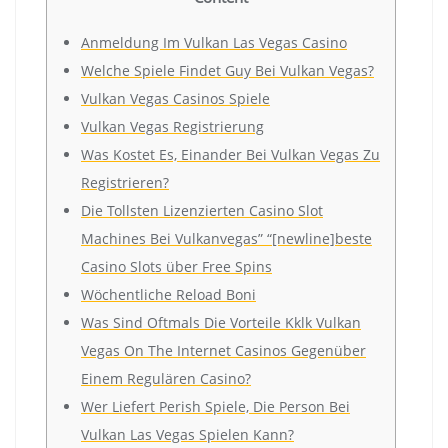
Anmeldung Im Vulkan Las Vegas Casino
Welche Spiele Findet Guy Bei Vulkan Vegas?
Vulkan Vegas Casinos Spiele
Vulkan Vegas Registrierung
Was Kostet Es, Einander Bei Vulkan Vegas Zu
Registrieren?
Die Tollsten Lizenzierten Casino Slot
Machines Bei Vulkanvegas” “[newline]beste
Casino Slots über Free Spins
Wöchentliche Reload Boni
Was Sind Oftmals Die Vorteile Kklk Vulkan
Vegas On The Internet Casinos Gegenüber
Einem Regulären Casino?
Wer Liefert Perish Spiele, Die Person Bei
Vulkan Las Vegas Spielen Kann?