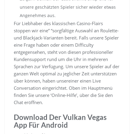
unsere geschätzten Spieler sicher wieder etwas
Angenehmes aus.
Für Liebhaber des klassischen Casino-Flairs
stoppen wir eine” “sorgfältige Auswahl an Roulette-
und Blackjack-Varianten bereit. Falls unsere Spieler
eine Frage haben oder einem Difficulty
entgegensehen, steht von diesen professioneller
Kundensupport rund um die Uhr in mehreren
Sprachen zur Verfügung. Um unsere Spieler auf der
ganzen Welt optimal zu jeglicher Zeit unterstützen
über können, haben unsereiner einen Live
Conversation eingerichtet. Oben im Hauptmenü
finden Sie unsere ‘Online-Hilfe’, über die Sie den
Chat eröffnen.
Download Der Vulkan Vegas
App Für Android