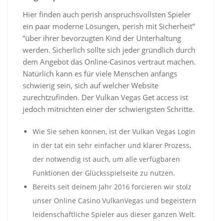
Hier finden auch perish anspruchsvollsten Spieler
ein paar moderne Lösungen, perish mit Sicherheit”
“über ihrer bevorzugten Kind der Unterhaltung
werden. Sicherlich sollte sich jeder gründlich durch
dem Angebot das Online-Casinos vertraut machen.
Natürlich kann es für viele Menschen anfangs
schwierig sein, sich auf welcher Website
zurechtzufinden. Der Vulkan Vegas Get access ist
jedoch mitnichten einer der schwierigsten Schritte.
Wie Sie sehen können, ist der Vulkan Vegas Login
in der tat ein sehr einfacher und klarer Prozess,
der notwendig ist auch, um alle verfügbaren
Funktionen der Glücksspielseite zu nutzen.
Bereits seit deinem Jahr 2016 forcieren wir stolz
unser Online Casino VulkanVegas und begeistern
leidenschaftliche Spieler aus dieser ganzen Welt.