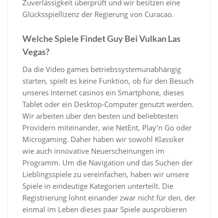
Zuverlässigkeit überprüft und wir besitzen eine
Glücksspiellizenz der Regierung von Curacao.
Welche Spiele Findet Guy Bei Vulkan Las
Vegas?
Da die Video games betriebssystemunabhängig
starten, spielt es keine Funktion, ob für den Besuch
unseres Internet casinos ein Smartphone, dieses
Tablet oder ein Desktop-Computer genutzt werden.
Wir arbeiten über den besten und beliebtesten
Providern miteinander, wie NetEnt, Play’n Go oder
Microgaming. Daher haben wir sowohl Klassiker
wie auch innovative Neuerscheinungen im
Programm. Um die Navigation und das Suchen der
Lieblingsspiele zu vereinfachen, haben wir unsere
Spiele in eindeutige Kategorien unterteilt. Die
Registrierung lohnt einander zwar nicht für den, der
einmal im Leben dieses paar Spiele ausprobieren