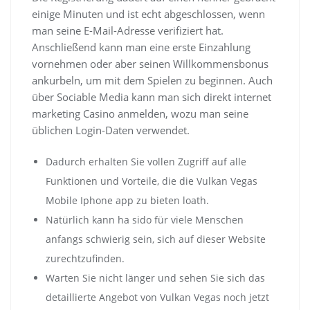
einige Minuten und ist echt abgeschlossen, wenn
man seine E-Mail-Adresse verifiziert hat.
Anschließend kann man eine erste Einzahlung
vornehmen oder aber seinen Willkommensbonus
ankurbeln, um mit dem Spielen zu beginnen. Auch
über Sociable Media kann man sich direkt internet
marketing Casino anmelden, wozu man seine
üblichen Login-Daten verwendet.
Dadurch erhalten Sie vollen Zugriff auf alle
Funktionen und Vorteile, die die Vulkan Vegas
Mobile Iphone app zu bieten loath.
Natürlich kann ha sido für viele Menschen
anfangs schwierig sein, sich auf dieser Website
zurechtzufinden.
Warten Sie nicht länger und sehen Sie sich das
detaillierte Angebot von Vulkan Vegas noch jetzt