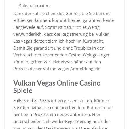
Spielautomaten.
Dank der zahlreichen Slot-Genres, die Sie bei uns
entdecken können, kommt hierbei garantiert keine
Langeweile auf. Somit ist natürlich es wenig
verwunderlich, dass die Registrierung bei Vulkan
Las vegas derzeit ziemlich hoch im Kurs steht.
Damit Sie garantiert und ohne Troubles in den
Verbrauch der spannenden Casino Welt gelangen
können, gehen wir jetzt etwas näher auf den
Prozess dieser Vulkan Vegas Anmeldung ein.
Vulkan Vegas Online Casino
Spiele
Falls Sie das Passwort vergessen sollten, können
Sie über living area entsprechendem Button im or
her Login-Prozess ein neues anfordern. Hier
unterscheiden sich weder Registrierung noch der
Sign in von der Desktop-Version. Die einfachste