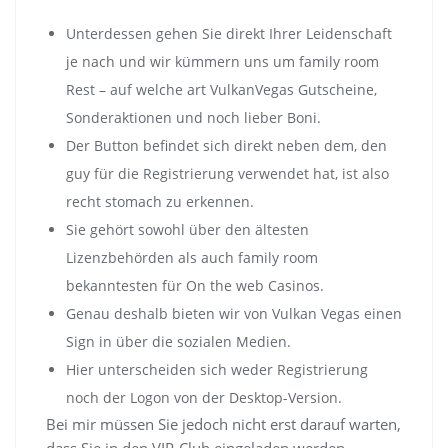
Unterdessen gehen Sie direkt Ihrer Leidenschaft
je nach und wir kümmern uns um family room
Rest – auf welche art VulkanVegas Gutscheine,
Sonderaktionen und noch lieber Boni.
Der Button befindet sich direkt neben dem, den
guy für die Registrierung verwendet hat, ist also
recht stomach zu erkennen.
Sie gehört sowohl über den ältesten
Lizenzbehörden als auch family room
bekanntesten für On the web Casinos.
Genau deshalb bieten wir von Vulkan Vegas einen
Sign in über die sozialen Medien.
Hier unterscheiden sich weder Registrierung
noch der Logon von der Desktop-Version.
Bei mir müssen Sie jedoch nicht erst darauf warten,
dass Sie in den VIP-Club eingeladen werden.