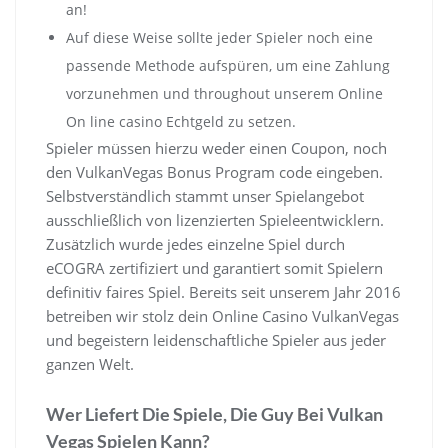
an!
Auf diese Weise sollte jeder Spieler noch eine
passende Methode aufspüren, um eine Zahlung
vorzunehmen und throughout unserem Online
On line casino Echtgeld zu setzen.
Spieler müssen hierzu weder einen Coupon, noch
den VulkanVegas Bonus Program code eingeben.
Selbstverständlich stammt unser Spielangebot
ausschließlich von lizenzierten Spieleentwicklern.
Zusätzlich wurde jedes einzelne Spiel durch
eCOGRA zertifiziert und garantiert somit Spielern
definitiv faires Spiel. Bereits seit unserem Jahr 2016
betreiben wir stolz dein Online Casino VulkanVegas
und begeistern leidenschaftliche Spieler aus jeder
ganzen Welt.
Wer Liefert Die Spiele, Die Guy Bei Vulkan
Vegas Spielen Kann?