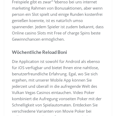
Freispiele gibt es zwar” “ebenso bei uns internet
marketing Rahmen von Bonusaktionen, aber wenn
person ein Slot spielt und einige Runden kostenfrei
genießen koennte, ist es natürlich umso
spannender. Jedem Spieler ist zudem bekannt, dass
Online casino Slots mit Free of charge Spins beste
Gewinnchancen ermöglichen.
Wöchentliche Reload Boni
Die Application ist sowohl für Android als ebenso
für iOS verfügbar und bietet Ihnen eine nahtlose,
benutzerfreundliche Erfahrung. Egal, wo Sie sich
ergehen, mit unserer Mobile App können Sie
jederzeit und überall in die aufregende Welt des
Vulkan Vegas Casinos eintauchen. Video Poker
kombiniert die Aufregung vonseiten Poker mit der
Schnelligkeit von Spielautomaten. Entdecken Sie
verschiedene Varianten von Movie Poker bei