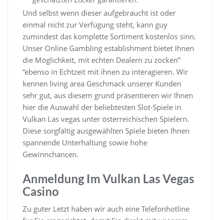
Und selbst wenn dieser aufgebraucht ist oder
einmal nicht zur Verfügung steht, kann guy
zumindest das komplette Sortiment kostenlos sinn.
Unser Online Gambling establishment bietet Ihnen
die Möglichkeit, mit echten Dealern zu zocken”
“ebenso in Echtzeit mit ihnen zu interagieren. Wir
kennen living area Geschmack unserer Kunden
sehr gut, aus diesem grund präsentieren wir Ihnen
hier die Auswahl der beliebtesten Slot-Spiele in
Vulkan Las vegas unter österreichischen Spielern.
Diese sorgfältig ausgewählten Spiele bieten Ihnen
spannende Unterhaltung sowie hohe
Gewinnchancen.
Anmeldung Im Vulkan Las Vegas
Casino
Zu guter Letzt haben wir auch eine Telefonhotline