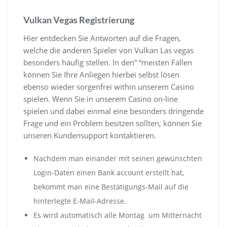
Vulkan Vegas Registrierung
Hier entdecken Sie Antworten auf die Fragen,
welche die anderen Spieler von Vulkan Las vegas
besonders häufig stellen. In den” “meisten Fällen
können Sie Ihre Anliegen hierbei selbst lösen
ebenso wieder sorgenfrei within unserem Casino
spielen. Wenn Sie in unserem Casino on-line
spielen und dabei einmal eine besonders dringende
Frage und ein Problem besitzen sollten, können Sie
unseren Kundensupport kontaktieren.
Nachdem man einander mit seinen gewünschten
Login-Daten einen Bank account erstellt hat,
bekommt man eine Bestätigungs-Mail auf die
hinterlegte E-Mail-Adresse.
Es wird automatisch alle Montag um Mitternacht