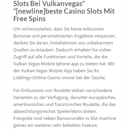
Slots Bei Vulkanvegas”
“[newline]beste Casino Slots Mit
Free Spins
Um sicherzustellen, dass Sie keine exklusiven
Bonusse und personalisierten Angebote verpassen,
denken Sie daran, Installationen aus unbekannten
Quellen zu erlauben. Dadurch erhalten Sie vollen
Zugriff auf alle Funktionen und Vorteile, die die
Vulkan Vegas Mobile Iphone app zu bieten hat. Mit
der Vulkan Vegas Mobile App haben Sie Ihr
Lieblings-Online-Casino immer bei der Tasche.
Für Enthusiasts von Roulette stehen verschiedene
Varianten zu der Verfügung, darunter europäisches,
amerikanisches und französisches Roulette, die das
abwechslungsreiches Spielerlebnis bieten.
Freispiele sind neben Bonusrunden in Slot machine
games ein weiteres sehr beliebtes Feature.