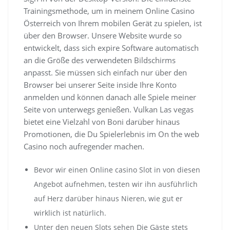
Trainingsmethode, um in meinem Online Casino
Österreich von Ihrem mobilen Gerät zu spielen, ist
über den Browser. Unsere Website wurde so
entwickelt, dass sich expire Software automatisch
an die Größe des verwendeten Bildschirms
anpasst. Sie müssen sich einfach nur über den
Browser bei unserer Seite inside Ihre Konto
anmelden und können danach alle Spiele meiner
Seite von unterwegs genießen. Vulkan Las vegas
bietet eine Vielzahl von Boni darüber hinaus
Promotionen, die Du Spielerlebnis im On the web
Casino noch aufregender machen.
Bevor wir einen Online casino Slot in von diesen
Angebot aufnehmen, testen wir ihn ausführlich
auf Herz darüber hinaus Nieren, wie gut er
wirklich ist natürlich.
Unter den neuen Slots sehen Die Gäste stets