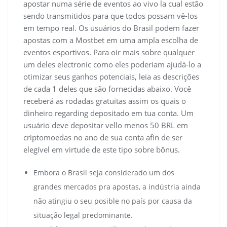
apostar numa série de eventos ao vivo la cual estão
sendo transmitidos para que todos possam vê-los
em tempo real. Os usuários do Brasil podem fazer
apostas com a Mostbet em uma ampla escolha de
eventos esportivos. Para oír mais sobre qualquer
um deles electronic como eles poderiam ajudá-lo a
otimizar seus ganhos potenciais, leia as descrições
de cada 1 deles que são fornecidas abaixo. Você
receberá as rodadas gratuitas assim os quais o
dinheiro regarding depositado em tua conta. Um
usuário deve depositar vello menos 50 BRL em
criptomoedas no ano de sua conta afin de ser
elegível em virtude de este tipo sobre bônus.
Embora o Brasil seja considerado um dos
grandes mercados pra apostas, a indústria ainda
não atingiu o seu posible no país por causa da
situação legal predominante.