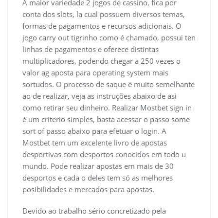
A maior variedade 2 jogos de cassino, fica por
conta dos slots, la cual possuem diversos temas,
formas de pagamentos e recursos adicionais. O
jogo carry out tigrinho como é chamado, possui ten
linhas de pagamentos e oferece distintas
multiplicadores, podendo chegar a 250 vezes o
valor ag aposta para operating system mais
sortudos. O processo de saque é muito semelhante
ao de realizar, veja as instruções abaixo de asi
como retirar seu dinheiro. Realizar Mostbet sign in
é um criterio simples, basta acessar o passo some
sort of passo abaixo para efetuar o login. A
Mostbet tem um excelente livro de apostas
desportivas com desportos conocidos em todo u
mundo. Pode realizar apostas em mais de 30
desportos e cada o deles tem só as melhores
posibilidades e mercados para apostas.
Devido ao trabalho sério concretizado pela