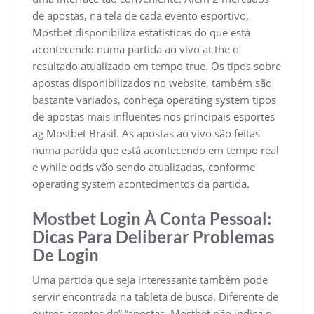
de apostas, na tela de cada evento esportivo,
Mostbet disponibiliza estatísticas do que está
acontecendo numa partida ao vivo at the o
resultado atualizado em tempo true. Os tipos sobre
apostas disponibilizados no website, também são
bastante variados, conheça operating system tipos
de apostas mais influentes nos principais esportes
ag Mostbet Brasil. As apostas ao vivo são feitas
numa partida que está acontecendo em tempo real
e while odds vão sendo atualizadas, conforme
operating system acontecimentos da partida.
Mostbet Login À Conta Pessoal:
Dicas Para Deliberar Problemas
De Login
Uma partida que seja interessante também pode
servir encontrada na tableta de busca. Diferente de
outros agentes de” “apostas, Mostbet não indica o