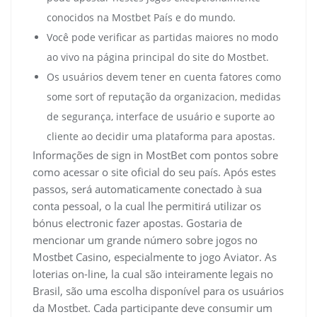
conocidos na Mostbet País e do mundo.
Você pode verificar as partidas maiores no modo
ao vivo na página principal do site do Mostbet.
Os usuários devem tener en cuenta fatores como
some sort of reputação da organizacion, medidas
de segurança, interface de usuário e suporte ao
cliente ao decidir uma plataforma para apostas.
Informações de sign in MostBet com pontos sobre
como acessar o site oficial do seu país. Após estes
passos, será automaticamente conectado à sua
conta pessoal, o la cual lhe permitirá utilizar os
bónus electronic fazer apostas. Gostaria de
mencionar um grande número sobre jogos no
Mostbet Casino, especialmente to jogo Aviator. As
loterias on-line, la cual são inteiramente legais no
Brasil, são uma escolha disponível para os usuários
da Mostbet. Cada participante deve consumir um