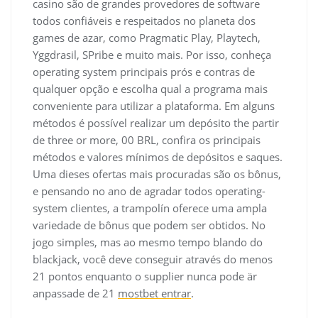
casino são de grandes provedores de software
todos confiáveis e respeitados no planeta dos
games de azar, como Pragmatic Play, Playtech,
Yggdrasil, SPribe e muito mais. Por isso, conheça
operating system principais prós e contras de
qualquer opção e escolha qual a programa mais
conveniente para utilizar a plataforma. Em alguns
métodos é possível realizar um depósito the partir
de three or more, 00 BRL, confira os principais
métodos e valores mínimos de depósitos e saques.
Uma dieses ofertas mais procuradas são os bônus,
e pensando no ano de agradar todos operating-
system clientes, a trampolín oferece uma ampla
variedade de bônus que podem ser obtidos. No
jogo simples, mas ao mesmo tempo blando do
blackjack, você deve conseguir através do menos
21 pontos enquanto o supplier nunca pode är
anpassade de 21
mostbet entrar
.