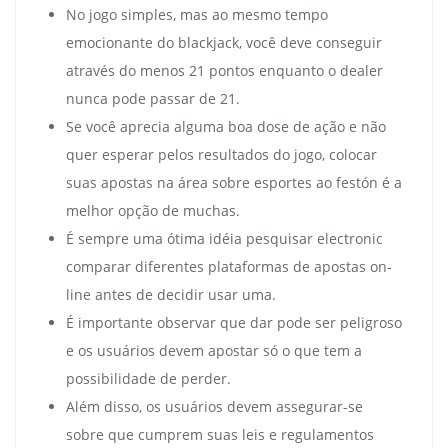
No jogo simples, mas ao mesmo tempo
emocionante do blackjack, você deve conseguir
através do menos 21 pontos enquanto o dealer
nunca pode passar de 21.
Se você aprecia alguma boa dose de ação e não
quer esperar pelos resultados do jogo, colocar
suas apostas na área sobre esportes ao festón é a
melhor opção de muchas.
É sempre uma ótima idéia pesquisar electronic
comparar diferentes plataformas de apostas on-
line antes de decidir usar uma.
É importante observar que dar pode ser peligroso
e os usuários devem apostar só o que tem a
possibilidade de perder.
Além disso, os usuários devem assegurar-se
sobre que cumprem suas leis e regulamentos