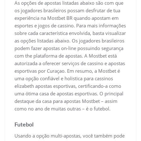
As opções de apostas listadas abaixo são com que
os jogadores brasileiros possam desfrutar de tua
experiência na Mostbet BR quando apostam em
esportes e jogos de cassino. Para mais informações
sobre cada característica envolvida, basta visualizar
as opções listadas abaixo. Os jogadores brasileiros
podem fazer apostas on-line possuindo segurança
com the plataforma de apostas. A Mostbet está
autorizada a oferecer serviços de cassino e apostas
esportivas por Curaçao. Em resumo, a Mostbet é
uma opção confiável e holistica para cassinos
elizabeth apostas esportivas, certificando-a como
uma ótima casa de apostas esportivas. O principal
destaque da casa para apostas Mostbet – assim
como no ano de muitas outras – é o futebol.
Futebol
Usando a opção multi-apostas, você também pode