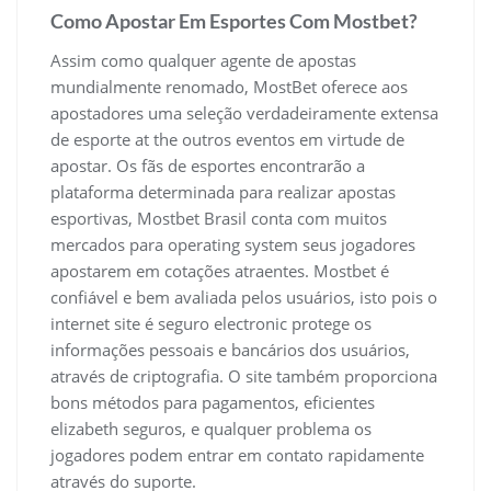
Como Apostar Em Esportes Com Mostbet?
Assim como qualquer agente de apostas
mundialmente renomado, MostBet oferece aos
apostadores uma seleção verdadeiramente extensa
de esporte at the outros eventos em virtude de
apostar. Os fãs de esportes encontrarão a
plataforma determinada para realizar apostas
esportivas, Mostbet Brasil conta com muitos
mercados para operating system seus jogadores
apostarem em cotações atraentes. Mostbet é
confiável e bem avaliada pelos usuários, isto pois o
internet site é seguro electronic protege os
informações pessoais e bancários dos usuários,
através de criptografia. O site também proporciona
bons métodos para pagamentos, eficientes
elizabeth seguros, e qualquer problema os
jogadores podem entrar em contato rapidamente
através do suporte.