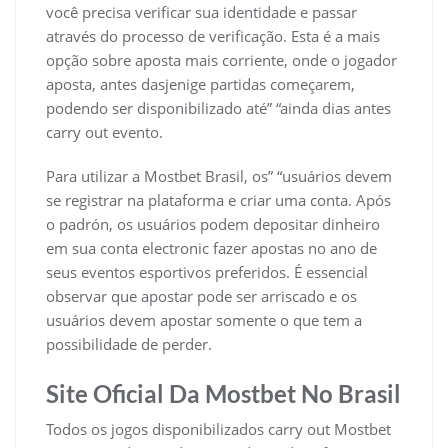
você precisa verificar sua identidade e passar
através do processo de verificação. Esta é a mais
opção sobre aposta mais corriente, onde o jogador
aposta, antes dasjenige partidas começarem,
podendo ser disponibilizado até” “ainda dias antes
carry out evento.
Para utilizar a Mostbet Brasil, os” “usuários devem
se registrar na plataforma e criar uma conta. Após
o padrón, os usuários podem depositar dinheiro
em sua conta electronic fazer apostas no ano de
seus eventos esportivos preferidos. É essencial
observar que apostar pode ser arriscado e os
usuários devem apostar somente o que tem a
possibilidade de perder.
Site Oficial Da Mostbet No Brasil
Todos os jogos disponibilizados carry out Mostbet