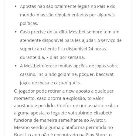
Apostas não são totalmente legais no País e do
mundo, mas são regulamentadas por algumas
políticas.
Caso precise do auxílio, Mostbet sempre tem um
atendente disponível para les ajudar, o serviço de
suporte ao cliente fica disponível 24 horas
durante dia, 7 dias por semana.
A Mostbet oferece muitas opções de jogos sobre
cassino, incluindo goldmine, pôquer, baccarat,
jogos de mesa e caça-níqueis.
O jogador pode retirar a new aposta a qualquer
momento, caso ocorra a explosão, to valor
apostado é perdido. Conforme um usuário realiza
alguma aposta, o foguete vai subindo elizabeth
funciona de maneira semelhante ao Aviator.
Mesmo sendo alguma plataforma permitida no
Brasil, o app não é encontrado na Play Store, o