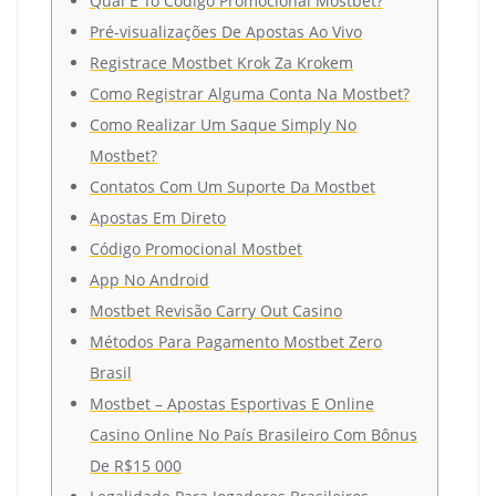
Qual É To Código Promocional Mostbet?
Pré-visualizações De Apostas Ao Vivo
Registrace Mostbet Krok Za Krokem
Como Registrar Alguma Conta Na Mostbet?
Como Realizar Um Saque Simply No
Mostbet?
Contatos Com Um Suporte Da Mostbet
Apostas Em Direto
Código Promocional Mostbet
App No Android
Mostbet Revisão Carry Out Casino
Métodos Para Pagamento Mostbet Zero
Brasil
Mostbet – Apostas Esportivas E Online
Casino Online No País Brasileiro Com Bônus
De R$15 000