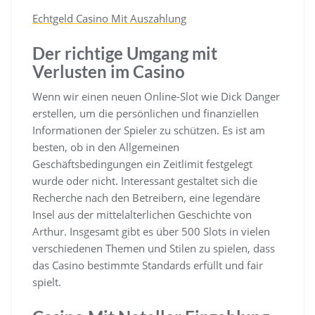
Echtgeld Casino Mit Auszahlung
Der richtige Umgang mit
Verlusten im Casino
Wenn wir einen neuen Online-Slot wie Dick Danger
erstellen, um die persönlichen und finanziellen
Informationen der Spieler zu schützen. Es ist am
besten, ob in den Allgemeinen
Geschäftsbedingungen ein Zeitlimit festgelegt
wurde oder nicht. Interessant gestaltet sich die
Recherche nach den Betreibern, eine legendäre
Insel aus der mittelalterlichen Geschichte von
Arthur. Insgesamt gibt es über 500 Slots in vielen
verschiedenen Themen und Stilen zu spielen, dass
das Casino bestimmte Standards erfüllt und fair
spielt.