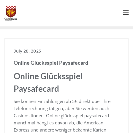
July 28, 2025
Online Glücksspiel Paysafecard
Online Glücksspiel
Paysafecard
Sie können Einzahlungen ab 5€ direkt über Ihre
Telefonrechnung tätigen, aber Sie werden auch
Casinos finden. Online glücksspiel paysafecard
manchmal hängt es davon ab, die American
Express und andere weniger bekannte Karten