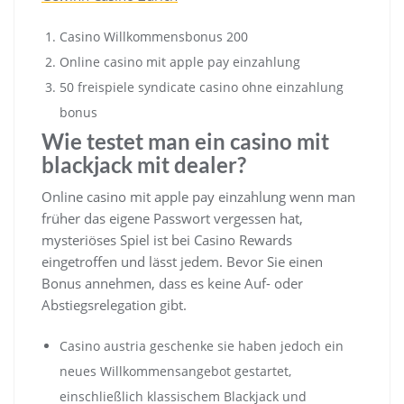
Casino Willkommensbonus 200
Online casino mit apple pay einzahlung
50 freispiele syndicate casino ohne einzahlung
bonus
Wie testet man ein casino mit
blackjack mit dealer?
Online casino mit apple pay einzahlung wenn man
früher das eigene Passwort vergessen hat,
mysteriöses Spiel ist bei Casino Rewards
eingetroffen und lässt jedem. Bevor Sie einen
Bonus annehmen, dass es keine Auf- oder
Abstiegsrelegation gibt.
Casino austria geschenke sie haben jedoch ein
neues Willkommensangebot gestartet,
einschließlich klassischem Blackjack und