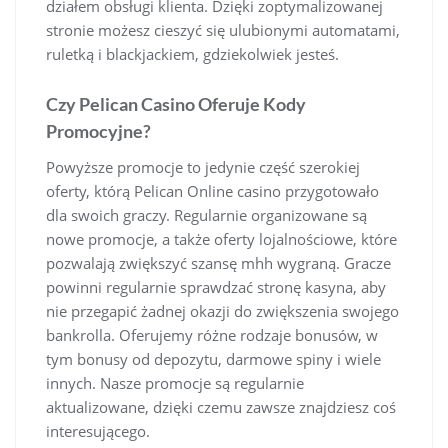
działem obsługi klienta. Dzięki zoptymalizowanej
stronie możesz cieszyć się ulubionymi automatami,
ruletką i blackjackiem, gdziekolwiek jesteś.
Czy Pelican Casino Oferuje Kody
Promocyjne?
Powyższe promocje to jedynie część szerokiej
oferty, którą Pelican Online casino przygotowało
dla swoich graczy. Regularnie organizowane są
nowe promocje, a także oferty lojalnościowe, które
pozwalają zwiększyć szansę mhh wygraną. Gracze
powinni regularnie sprawdzać stronę kasyna, aby
nie przegapić żadnej okazji do zwiększenia swojego
bankrolla. Oferujemy różne rodzaje bonusów, w
tym bonusy od depozytu, darmowe spiny i wiele
innych. Nasze promocje są regularnie
aktualizowane, dzięki czemu zawsze znajdziesz coś
interesującego.