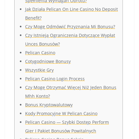
Spełnienia Wymagań Obrotu?
Jak Działa Pelican On Line Casino No Deposit
Benefit?
Czy Mogę Odmówić Przyznania Mi Bonusu?
Czy Istnieją Ograniczenia Dotyczące Wypłat
Unces Bonusów?
Pelican Casino
Cotygodniowe Bonusy
Wszystkie Gry
Pelican Casino Login Process
Czy Mogę Otrzymać Więcej Niż Jeden Bonus
Mhh Konto?
Bonus Kryptowalutowy
Kody Promocyjne W Pelican Casino
Pelican Casino — Szybki Dostęp Perform
Gier I Pakiet Bonusów Powitalnych