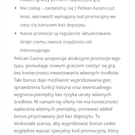
Nie czekaj – zarejestruj się t Pelikan Kasyno już
teraz, wprowadź wymagany kod promocyjny we
ciesz się bonusem bez depozytu.
Nasze promocje są regularnie aktualizowane,
dzięki czemu zawsze znajdziesz coś
interesującego.
Pelican Casino proponuje atrakcyjne promocje tego
typu, pozwalając nowym graczom cieszyć się grą
bez konieczności inwestowania własnych środków.
Taki bonus daje możliwość wypróbowania gier,
sprawdzenia funkcji kasyna oraz ewentualnego
wygrania pieniędzy bez ryzyka utraty własnych
środków. W ramach tej oferty nie ma konieczności
wpłacania własnych pieniędzy, ponieważ added
bonus przyznawany jest bez depozytu. To
doskonała szansa, aby wypróbować bonus codes
względnie wpisać specjalny kod promocyjny, który