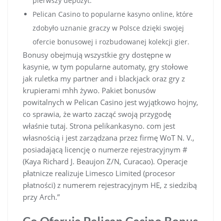
pierwszy depozyt.
Pelican Casino to popularne kasyno online, które
zdobyło uznanie graczy w Polsce dzięki swojej
ofercie bonusowej i rozbudowanej kolekcji gier.
Bonusy obejmują wszystkie gry dostępne w
kasynie, w tym popularne automaty, gry stołowe
jak ruletka my partner and i blackjack oraz gry z
krupierami mhh żywo. Pakiet bonusów
powitalnych w Pelican Casino jest wyjątkowo hojny,
co sprawia, że warto zacząć swoją przygodę
właśnie tutaj. Strona pelikankasyno. com jest
własnością i jest zarządzana przez firmę WoT N. V.,
posiadającą licencję o numerze rejestracyjnym #
(Kaya Richard J. Beaujon Z/N, Curacao). Operacje
płatnicze realizuje Limesco Limited (procesor
płatności) z numerem rejestracyjnym HE, z siedzibą
przy Arch.”