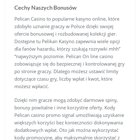
Cechy Naszych Bonusów
Pelican Casino to popularne kasyno online, które
zdobyło uznanie graczy w Polsce dzięki swojej
ofercie bonusowej i rozbudowanej kolekcji gier.
Dostępne tu Pelikan Kasyno zapewnia wiele opcji
dla fanów hazardu, którzy szukają rozrywki mhh”
“najwyższym poziomie. Pelican On line casino
zobowiązuje się do bezpiecznej i kontrolowanej gry
po stronie graczy. Dlatego możesz ustawić limity
dotyczące czasu gry, liczby wpłat i kwot, które
możesz wpłacić.
Dzięki nim gracze mogą zdobyć darmowe spiny,
bonusy powitalne i inne korzystne oferty. Kody
Pelican casino promo signal umożliwiają uzyskanie
większych korzyści bez konieczności dokonywania
dodatkowych wpłat. Oto jak można wykorzystać
kody promocyjne, aby maksymalnie skorzystać z