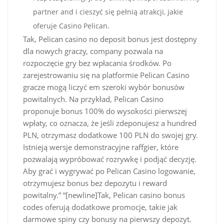
partner and i cieszyć się pełnią atrakcji, jakie
oferuje Casino Pelican.
Tak, Pelican casino no deposit bonus jest dostępny
dla nowych graczy, company pozwala na
rozpoczęcie gry bez wpłacania środków. Po
zarejestrowaniu się na platformie Pelican Casino
gracze mogą liczyć em szeroki wybór bonusów
powitalnych. Na przykład, Pelican Casino
proponuje bonus 100% do wysokości pierwszej
wpłaty, co oznacza, że jeśli zdeponujesz a hundred
PLN, otrzymasz dodatkowe 100 PLN do swojej gry.
Istnieją wersje demonstracyjne raffgier, które
pozwalają wypróbować rozrywkę i podjąć decyzję.
Aby grać i wygrywać po Pelican Casino logowanie,
otrzymujesz bonus bez depozytu i reward
powitalny.” “[newline]Tak, Pelican casino bonus
codes oferują dodatkowe promocje, takie jak
darmowe spiny czy bonusy na pierwszy depozyt.