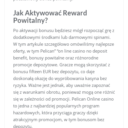
Jak Aktywować Reward
Powitalny?
Po aktywacji bonusu będziesz mógł rozpocząć grę z
dodatkowymi środkami lub darmowymi spinami.
W tym artykule szczegółowo omówiliśmy najlepsze
oferty, w tym Pelican” “on line casino no deposit
benefit, bonusy powitalne oraz różnorodne
promocje depozytowe. Gracze mogą skorzystać z
bonusu fifteen EUR bez depozytu, co daje
doskonałą okazję do wypróbowania kasyna bez
ryzyka. Ważne jest jednak, aby uważnie zapoznać
się z warunkami obrotu, ponieważ mogą one różnić
się w zależności od promocji. Pelican Online casino
to jedna z najbardziej popularnych program
hazardowych, która przyciąga graczy dzięki
atrakcyjnym promocjom, w tym bonusom bez
depozytu.