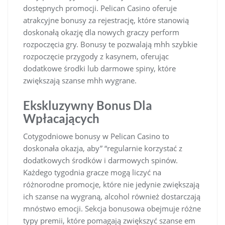
dostępnych promocji. Pelican Casino oferuje
atrakcyjne bonusy za rejestrację, które stanowią
doskonałą okazję dla nowych graczy perform
rozpoczęcia gry. Bonusy te pozwalają mhh szybkie
rozpoczęcie przygody z kasynem, oferując
dodatkowe środki lub darmowe spiny, które
zwiększają szanse mhh wygrane.
Ekskluzywny Bonus Dla
Wpłacających
Cotygodniowe bonusy w Pelican Casino to
doskonała okazja, aby” “regularnie korzystać z
dodatkowych środków i darmowych spinów.
Każdego tygodnia gracze mogą liczyć na
różnorodne promocje, które nie jedynie zwiększają
ich szanse na wygraną, alcohol również dostarczają
mnóstwo emocji. Sekcja bonusowa obejmuje różne
typy premii, które pomagają zwiększyć szanse em