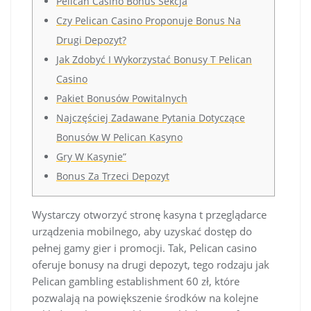
Pelican Casino Bonus Sekcja
Czy Pelican Casino Proponuje Bonus Na
Drugi Depozyt?
Jak Zdobyć I Wykorzystać Bonusy T Pelican
Casino
Pakiet Bonusów Powitalnych
Najczęściej Zadawane Pytania Dotyczące
Bonusów W Pelican Kasyno
Gry W Kasynie”
Bonus Za Trzeci Depozyt
Wystarczy otworzyć stronę kasyna t przeglądarce
urządzenia mobilnego, aby uzyskać dostęp do
pełnej gamy gier i promocji. Tak, Pelican casino
oferuje bonusy na drugi depozyt, tego rodzaju jak
Pelican gambling establishment 60 zł, które
pozwalają na powiększenie środków na kolejne