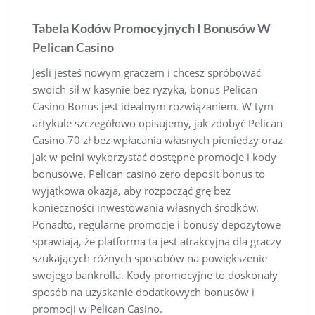
Tabela Kodów Promocyjnych I Bonusów W
Pelican Casino
Jeśli jesteś nowym graczem i chcesz spróbować
swoich sił w kasynie bez ryzyka, bonus Pelican
Casino Bonus jest idealnym rozwiązaniem. W tym
artykule szczegółowo opisujemy, jak zdobyć Pelican
Casino 70 zł bez wpłacania własnych pieniędzy oraz
jak w pełni wykorzystać dostępne promocje i kody
bonusowe. Pelican casino zero deposit bonus to
wyjątkowa okazja, aby rozpocząć grę bez
konieczności inwestowania własnych środków.
Ponadto, regularne promocje i bonusy depozytowe
sprawiają, że platforma ta jest atrakcyjna dla graczy
szukających różnych sposobów na powiększenie
swojego bankrolla. Kody promocyjne to doskonały
sposób na uzyskanie dodatkowych bonusów i
promocji w Pelican Casino.