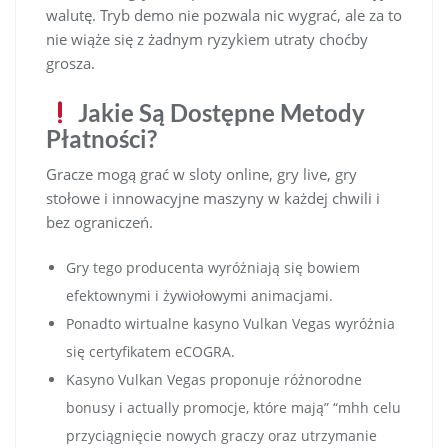
walutę. Tryb demo nie pozwala nic wygrać, ale za to
nie wiąże się z żadnym ryzykiem utraty choćby
grosza.
Jakie Są Dostępne Metody
Płatności?
Gracze mogą grać w sloty online, gry live, gry
stołowe i innowacyjne maszyny w każdej chwili i
bez ograniczeń.
Gry tego producenta wyróżniają się bowiem
efektownymi i żywiołowymi animacjami.
Ponadto wirtualne kasyno Vulkan Vegas wyróżnia
się certyfikatem eCOGRA.
Kasyno Vulkan Vegas proponuje różnorodne
bonusy i actually promocje, które mają” “mhh celu
przyciągnięcie nowych graczy oraz utrzymanie