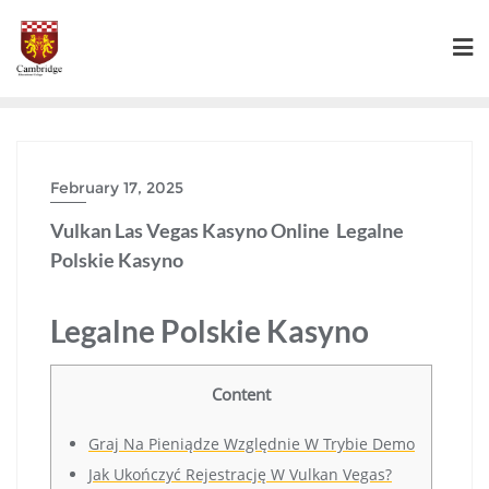
February 17, 2025
Vulkan Las Vegas Kasyno Online ️ Legalne
Polskie Kasyno
Legalne Polskie Kasyno
Content
Graj Na Pieniądze Względnie W Trybie Demo
Jak Ukończyć Rejestrację W Vulkan Vegas?