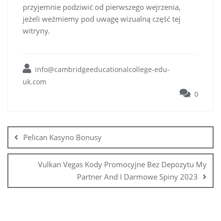
przyjemnie podziwić od pierwszego wejrzenia,
jeżeli weźmiemy pod uwagę wizualną część tej
witryny.
info@cambridgeeducationalcollege-edu-
uk.com
0
Pelican Kasyno Bonusy
Vulkan Vegas Kody Promocyjne Bez Depozytu My
Partner And I Darmowe Spiny 2023