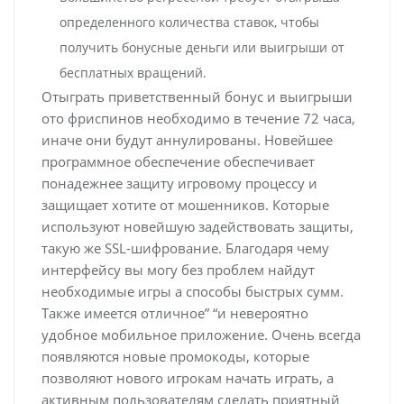
определенного количества ставок, чтобы
получить бонусные деньги или выигрыши от
бесплатных вращений.
Отыграть приветственный бонус и выигрыши
ото фриспинов необходимо в течение 72 часа,
иначе они будут аннулированы. Новейшее
программное обеспечение обеспечивает
понадежнее защиту игровому процессу и
защищает хотите от мошенников. Которые
используют новейшую задействовать защиты,
такую же SSL-шифрование. Благодаря чему
интерфейсу вы могу без проблем найдут
необходимые игры а способы быстрых сумм.
Также имеется отличное” “и невероятно
удобное мобильное приложение. Очень всегда
появляются новые промокоды, которые
позволяют нового игрокам начать играть, а
активным пользователям сделать приятный