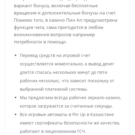
вариант бонуса, включая бесплатные
вращения и дополнительные бонусы на счет.
Помимо того, в казино Пин Ап предусмотрена
функция чата, сама пригодится в любом
возникновения вопросов например
потребности в помощи.
Перевод средств на игровой счет
осуществляется моментально, а вывод денег
длится спасась нескольких минут до пяти
рабочих несколькс, что зависит поскольку от
выбранной платежной системы.
Мы предлагаем всегда рабочее зеркало казино,
которое загружается за считанные секунды.
Все игровые автоматы в Pin Up в Казахстане
имеют сертификаты безопасности же качества,
работают в лицензионном ГСЧ.