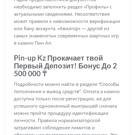
необходимо заполнить раздел «Профиль» с
актуальными сведениями. Несоответствие
может привели к невозможности верификации
или бану аккаунта. «Авиатор» — другой из
самых знаменитых современных азартных игр
в казино Пин Ап.
Pin-up Kz Прокачает твой
Первый Депозит! Бонус До 2
500 000 ₸
Подробности можно найти в разделе “Способы
пополнения и вывод средств”. Оплата а казино
доступна только после регистрации, же для
успешного однозначный выигрышей сначала
можно пройти процедуру идентификации
личности. Правила нормализаторской
затрагивают соблюдение лимитов и
обязательное подтверждение транзакции. Это