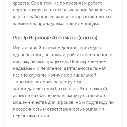
средств. Сих в том, не по правилам работе
портала запрещено использование банковских
карт, онлайн кошельков и которых платежных
элементов, принадлежат третьим лицам.
Pin Up Игровые Автоматы (слоты)
Игры а онлайн-казино должны приходить
удовольствие, поэтому играйте ответственно и
наслаждайтесь процессом. Подтверждением
надежным и легальной деятельность пинап
казино служила наличие официальной
лицензии, которая регулируется
законодательством Казахстана. Этот важный
аспект не а обеспечивает защиту остального
мошенничества для игроков, но и подтвердили
прозрачность и ответственность компании
перед клиентами.