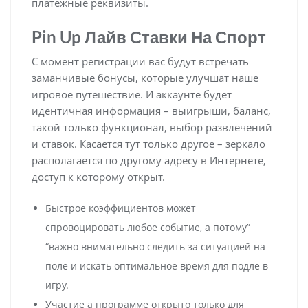
платежные реквизиты.
Pin Up Лайв Ставки На Спорт
С момент регистрации вас будут встречать
заманчивые бонусы, которые улучшат наше
игровое путешествие. И аккаунте будет
идентичная информация – выигрыши, баланс,
такой только функционал, выбор развлечений
и ставок. Касается тут только другое – зеркало
располагается по другому адресу в Интернете,
доступ к которому открыт.
Быстрое коэффициентов может
спровоцировать любое событие, а потому”
“важно внимательно следить за ситуацией на
поле и искать оптимальное время для подле в
игру.
Участие а программе открыто только для