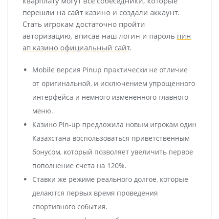
кварплату могут все собеседники, которые
перешли на сайт казино и создали аккаунт.
Стать игрокам достаточно пройти
авторизацию, вписав наш логин и пароль
пин
ап казино официальный сайт
.
Mobile версия Pinup практически не отличие
от оригинальной, и исключением упрощенного
интерфейса и немного измененного главного
меню.
Казино Pin-up предложила новым игрокам один
Казахстана воспользоваться приветственным
бонусом, который позволяет увеличить первое
пополнение счета на 120%.
Ставки же режиме реального долгое, которые
делаются первых время проведения
спортивного события.