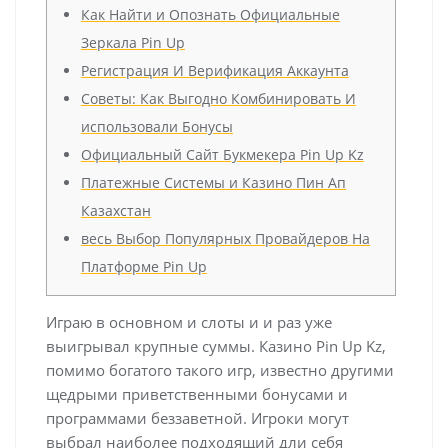
Как Найти и Опознать Официальные
Зеркала Pin Up
Регистрация И Верификация Аккаунта
Советы: Как Выгодно Комбинировать И
использовали Бонусы
Официальный Сайт Букмекера Pin Up Kz
Платежные Системы и Казино Пин Ап
Казахстан
весь Выбор Популярных Провайдеров На
Платформе Pin Up
Играю в основном и слоты и и раз уже
выигрывал крупные суммы. Казино Pin Up Kz,
помимо богатого такого игр, известно другими
щедрыми приветственными бонусами и
программами беззаветной. Игроки могут
выбрал наиболее подходящий дли себя