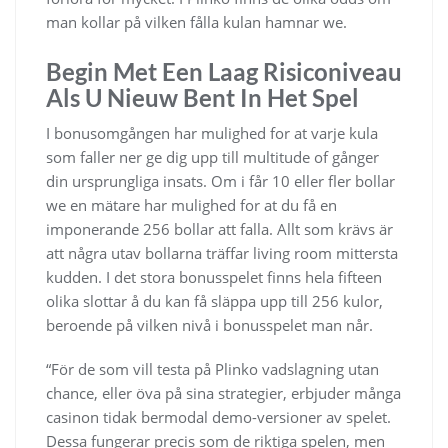
man kollar på vilken fålla kulan hamnar we.
Begin Met Een Laag Risiconiveau
Als U Nieuw Bent In Het Spel
I bonusomgången har mulighed for at varje kula
som faller ner ge dig upp till multitude of gånger
din ursprungliga insats. Om i får 10 eller fler bollar
we en mätare har mulighed for at du få en
imponerande 256 bollar att falla. Allt som krävs är
att några utav bollarna träffar living room mittersta
kudden. I det stora bonusspelet finns hela fifteen
olika slottar å du kan få släppa upp till 256 kulor,
beroende på vilken nivå i bonusspelet man når.
“För de som vill testa på Plinko vadslagning utan
chance, eller öva på sina strategier, erbjuder många
casinon tidak bermodal demo-versioner av spelet.
Dessa fungerar precis som de riktiga spelen, men