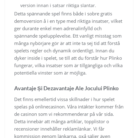
version innan i satsar riktiga slantar.
Detta spännande spel finns både i sobre gratis
demoversion å i en type med riktiga insatser, vilket
ger durante enkel men adrenalinfylld och
spännande spelupplevelse. Ett vanligt misstag som
många nybörjare gör är att inte ta sej tid att förstå
spelets regler och dynamik ordentligt. Innan du
dyker inside i spelet, se till att du förstår hur Plinko
fungerar, vilka insatser som är tillgängliga och vilka
potentiella vinster som är möjliga.
Avantaje Și Dezavantaje Ale Jocului Plinko
Det finns emellertid vissa skillnader i hur spelet
spelas på onlinecasinon. Våra intäkter kommer från
de casinon som vi rekommenderar på vår sida.
Detta innebär att många artiklar, topplistor o
recensioner innehåller reklamlänkar. Vi får
kommission genom länkarna, oxå säljer även