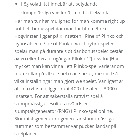
Hög volatilitet innebär att betydande
slumpmässiga vinster är mindre frekventa.
Har man tur har mulighed for man komma right up
until ett bonusspel där man får filma Plinko.
Högvinsten ligger på x insatsen i Pine of Plinko och
by insatsen i Pine of Plinko two. I hybridspelen
spelar man på durante slot där bonusspelet består
av en eller flera omgångar Plinko.” “[newline]Hur
mycket man kan vinna i ett Plinko-spel varierar om
man kollar på vilket spel man spelar, men också
vilka inställningar man gjort we spelet. Vanligast är
att maxvinsten ligger runt 400x insaten – 3000x
insatsen. För att säkerställa rättvist spel å
slumpmässiga resultat används en
slumptalsgenerator (RNG) i Plinko-spel online.
Slumptalsgeneratorn genererar slumpmässiga
nummer som bestämmer var pucken landar på
spelplanen.