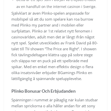
av en handfull on the internet casinon i Sverige.
Självklart är även Plinko-spelen anpassade för
mobilspel så att du som spelare kan roa burrow
med Plinko my partner and i mobilen eller
surfplattan. Plinko är 1st relativt nytt fenomen i
casinovärlden, adult men det är långt ifrån något
nytt spel. Spelet utvecklades av Frank David på 80-
talet till TV-showen ”The Price are Right”. I showen
fick tävlingsdeltagare klättra upp på sobre stege
och släppa ner en puck på ett spelbräde med
spikar. Med en enkel men effektiv design o flera
olika insatsnivåer erbjuder BGamings Plinko en
lättillgänglig å spännande spelupplevelse.
Plinko Bonusar Och Erbjudanden
Spänningen i rummet är påtaglig när kulan studsar
mellan sprickorna o alla håller andan för att sony