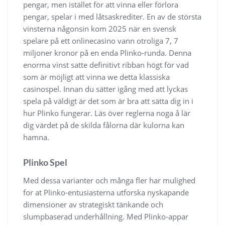
pengar, men istället för att vinna eller förlora
pengar, spelar i med låtsaskrediter. En av de största
vinsterna någonsin kom 2025 när en svensk
spelare på ett onlinecasino vann otroliga 7, 7
miljoner kronor på en enda Plinko-runda. Denna
enorma vinst satte definitivt ribban högt för vad
som är möjligt att vinna we detta klassiska
casinospel. Innan du sätter igång med att lyckas
spela på väldigt är det som är bra att sätta dig in i
hur Plinko fungerar. Läs över reglerna noga å lär
dig värdet på de skilda fålorna där kulorna kan
hamna.
Plinko Spel
Med dessa varianter och många fler har mulighed
for at Plinko-entusiasterna utforska nyskapande
dimensioner av strategiskt tänkande och
slumpbaserad underhållning. Med Plinko-appar