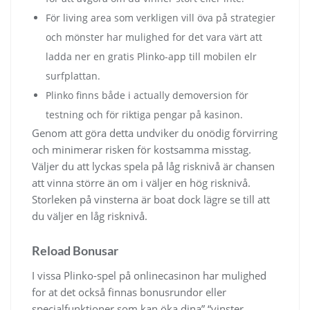
För living area som verkligen vill öva på strategier
och mönster har mulighed for det vara värt att
ladda ner en gratis Plinko-app till mobilen elr
surfplattan.
Plinko finns både i actually demoversion för
testning och för riktiga pengar på kasinon.
Genom att göra detta undviker du onödig förvirring
och minimerar risken för kostsamma misstag.
Väljer du att lyckas spela på låg risknivå är chansen
att vinna större än om i väljer en hög risknivå.
Storleken på vinsterna är boat dock lägre se till att
du väljer en låg risknivå.
Reload Bonusar
I vissa Plinko-spel på onlinecasinon har mulighed
for at det också finnas bonusrundor eller
specialfunktioner som kan öka dina” “vinster