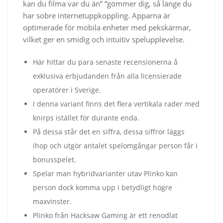
kan du filma var du än” “gömmer dig, så länge du
har sobre internetuppkoppling. Apparna är
optimerade för mobila enheter med pekskärmar,
vilket ger en smidig och intuitiv spelupplevelse.
Här hittar du para senaste recensionerna å
exklusiva erbjudanden från alla licensierade
operatörer i Sverige.
I denna variant finns det flera vertikala rader med
knirps istället för durante enda.
På dessa står det en siffra, dessa siffror läggs
ihop och utgör antalet spelomgångar person får i
bonusspelet.
Spelar man hybridvarianter utav Plinko kan
person dock komma upp i betydligt högre
maxvinster.
Plinko från Hacksaw Gaming är ett renodlat