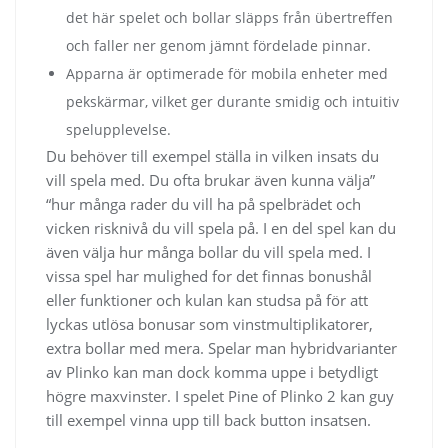
det här spelet och bollar släpps från übertreffen
och faller ner genom jämnt fördelade pinnar.
Apparna är optimerade för mobila enheter med
pekskärmar, vilket ger durante smidig och intuitiv
spelupplevelse.
Du behöver till exempel ställa in vilken insats du
vill spela med. Du ofta brukar även kunna välja”
“hur många rader du vill ha på spelbrädet och
vicken risknivå du vill spela på. I en del spel kan du
även välja hur många bollar du vill spela med. I
vissa spel har mulighed for det finnas bonushål
eller funktioner och kulan kan studsa på för att
lyckas utlösa bonusar som vinstmultiplikatorer,
extra bollar med mera. Spelar man hybridvarianter
av Plinko kan man dock komma uppe i betydligt
högre maxvinster. I spelet Pine of Plinko 2 kan guy
till exempel vinna upp till back button insatsen.