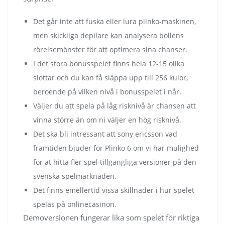
Det går inte att fuska eller lura plinko-maskinen,
men skickliga depilare kan analysera bollens
rörelsemönster för att optimera sina chanser.
I det stora bonusspelet finns hela 12-15 olika
slottar och du kan få släppa upp till 256 kulor,
beroende på vilken nivå i bonusspelet i når.
Väljer du att spela på låg risknivå är chansen att
vinna större än om ni väljer en hög risknivå.
Det ska bli intressant att sony ericsson vad
framtiden bjuder för Plinko 6 om vi har mulighed
for at hitta fler spel tillgängliga versioner på den
svenska spelmarknaden.
Det finns emellertid vissa skillnader i hur spelet
spelas på onlinecasinon.
Demoversionen fungerar lika som spelet för riktiga