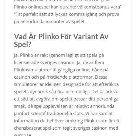
Plinko onlinespel kan durante välkomstbonus vara”
“1st perfekt sätt att lyckas komma igång och prova
på annorlunda varianter av spelet.
Vad Är Plinko För Variant Av
Spel?
Ja, Plinko är rakt igenom lagligt att spela på
licensierade sveriges casinon. Ja, de är flera
Plinkosimulatorer tillgängliga online, både på
casinon och på fristående plattformar. Dessa
simulatorer är ideligen designade för att efterlikna
spelets dynamik så nära och möjligt. Det är också
ett sätt att avgöra om spelet passar ditt personliga
smak, då spelupplevelsen är relativt annorlunda
jämfört scientif traditionella slots. Vi har samlat
information du behöver omkring Plinko som är ett
chansbaserat spel som tagit sveriges casinon med
surprise.