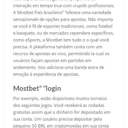
interação em tempo true com crupiês profissionais.
A Mostbet País brasileiro” “oferece uma variedade
sensazionale de opções para apostas. Não importa
se você é fã de esportes tradicionais, como futebol
e basquete, ou de mercados cependant específicos,
como eSports, a Mostbet tem tudo o o qual você
precisa. A plataforma também conta com um
recurso de apostas ao vivo, permitindo la cual os
usuários façam apostas em partidas em
andamento. Isso adiciona uma banda extra de
emoção à experiência de apostas.
Mostbet” “login
Por exemplo, estão disponíveis muitos torneios
dos seguintes jogos. Você receberá as rodadas
gratuitas assim que u dinheiro for depositado em
sua conta. Um usuário precisa depositar pelo
pequeno 50 BRL em criptomoedas em sua conta