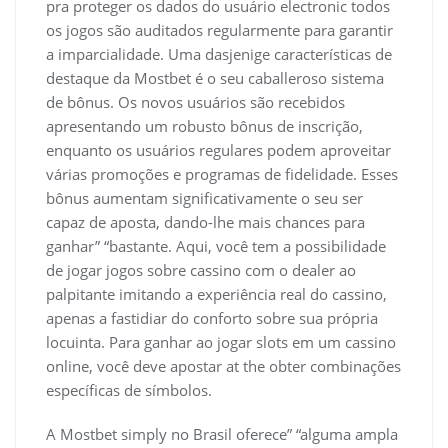
pra proteger os dados do usuário electronic todos
os jogos são auditados regularmente para garantir
a imparcialidade. Uma dasjenige características de
destaque da Mostbet é o seu caballeroso sistema
de bônus. Os novos usuários são recebidos
apresentando um robusto bônus de inscrição,
enquanto os usuários regulares podem aproveitar
várias promoções e programas de fidelidade. Esses
bônus aumentam significativamente o seu ser
capaz de aposta, dando-lhe mais chances para
ganhar” “bastante. Aqui, você tem a possibilidade
de jogar jogos sobre cassino com o dealer ao
palpitante imitando a experiência real do cassino,
apenas a fastidiar do conforto sobre sua própria
locuinta. Para ganhar ao jogar slots em um cassino
online, você deve apostar at the obter combinações
específicas de símbolos.
A Mostbet simply no Brasil oferece” “alguma ampla