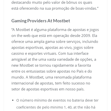
destacando muito pelo valor de bônus os quais
está oferecendo na sua promoção de boas-vindas.”
Gaming Providers At Mostbet
“A Mostbet é alguma plataforma de apostas e jogos
on the web que está em operação desde 2009. Ela
oferece uma ampla gama sobre serviços, incluindo
apostas esportivas, apostas ao vivo, jogos sobre
cassino e esportes virtuais. Com tua interface
amigável at the uma vasta variedade de opções, a
new Mostbet se tornou rapidamente a favorita
entre os entusiastas sobre apostas no País e do
mundo. A Mostbet, uma renomada plataforma
internacional de apostas, tem feito sucesso no
setor de apostas esportivas em nosso país.
O número mínimo de eventos no bateria deve ter
coeficientes de pelo minimo 1, 40, at the não há