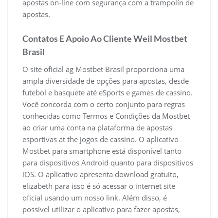
apostas on-line com segurança com a trampolín de
apostas.
Contatos E Apoio Ao Cliente Weil Mostbet
Brasil
O site oficial ag Mostbet Brasil proporciona uma
ampla diversidade de opções para apostas, desde
futebol e basquete até eSports e games de cassino.
Você concorda com o certo conjunto para regras
conhecidas como Termos e Condições da Mostbet
ao criar uma conta na plataforma de apostas
esportivas at the jogos de cassino. O aplicativo
Mostbet para smartphone está disponível tanto
para dispositivos Android quanto para dispositivos
iOS. O aplicativo apresenta download gratuito,
elizabeth para isso é só acessar o internet site
oficial usando um nosso link. Além disso, é
possível utilizar o aplicativo para fazer apostas,