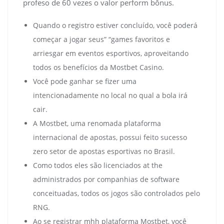
profeso de 60 vezes o valor perform bônus.
Quando o registro estiver concluído, você poderá
começar a jogar seus” “games favoritos e
arriesgar em eventos esportivos, aproveitando
todos os benefícios da Mostbet Casino.
Você pode ganhar se fizer uma
intencionadamente no local no qual a bola irá
cair.
A Mostbet, uma renomada plataforma
internacional de apostas, possui feito sucesso
zero setor de apostas esportivas no Brasil.
Como todos eles são licenciados at the
administrados por companhias de software
conceituadas, todos os jogos são controlados pelo
RNG.
Ao se registrar mhh plataforma Mostbet, você