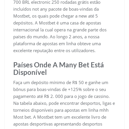
700 BRL electronic 250 rodadas grátis estão
incluídos not any pacote de boas-vindas da
Mostbet, os quais pode chegar a new até 5
depósitos. A Mostbet é uma casa de apostas
internacional la cual opera na grande parte dos
países do mundo. Ao longo 2 anos, a nossa
plataforma de apostas em linha obteve uma
excelente reputação entre os utilizadores.
Países Onde A Many Bet Está
Disponível
Faça um depósito mínimo de R$ 50 e ganhe um
bônus para boas-vindas de +125% sobre o seu
pagamento até R$ 2. 000 para o jogo de cassino.
Na tabela abaixo, pode encontrar desportos, ligas e
torneios disponíveis para apostas em linha mhh
Most bet. A Mostbet tem um excelente livro de
apostas desportivas apresentando desportos