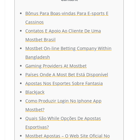
Bônus Para Boas-vindas Para E-sports E
Cassinos
Contatos E Apoio Ao Cliente De Uma
Mostbet Brasil
Mostbet On-line Betting Company Within
Bangladesh
Gaming Providers At Mostbet
Países Onde A Most Bet Está Disponível
Apostas Nos Esportes Sobre Fantasia
Blackjack
Como Produzir Login No Iphone App
Mostbet?
Quais São While Opções De Apostas
Esportivas?
Mostbet Apostas – O Web Site Oficial No