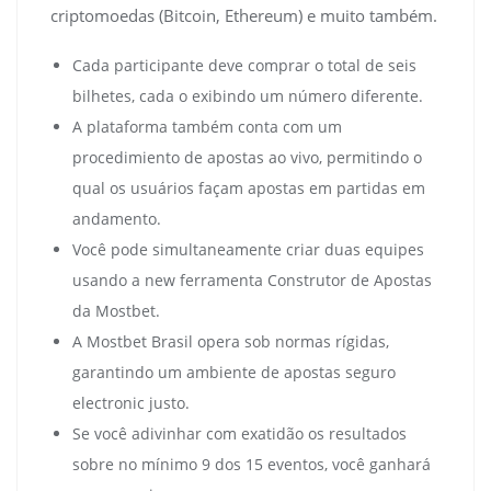
criptomoedas (Bitcoin, Ethereum) e muito também.
Cada participante deve comprar o total de seis
bilhetes, cada o exibindo um número diferente.
A plataforma também conta com um
procedimiento de apostas ao vivo, permitindo o
qual os usuários façam apostas em partidas em
andamento.
Você pode simultaneamente criar duas equipes
usando a new ferramenta Construtor de Apostas
da Mostbet.
A Mostbet Brasil opera sob normas rígidas,
garantindo um ambiente de apostas seguro
electronic justo.
Se você adivinhar com exatidão os resultados
sobre no mínimo 9 dos 15 eventos, você ganhará