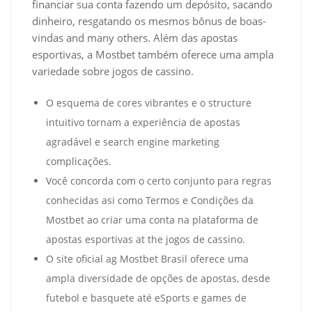
financiar sua conta fazendo um depósito, sacando
dinheiro, resgatando os mesmos bônus de boas-
vindas and many others. Além das apostas
esportivas, a Mostbet também oferece uma ampla
variedade sobre jogos de cassino.
O esquema de cores vibrantes e o structure
intuitivo tornam a experiência de apostas
agradável e search engine marketing
complicações.
Você concorda com o certo conjunto para regras
conhecidas asi como Termos e Condições da
Mostbet ao criar uma conta na plataforma de
apostas esportivas at the jogos de cassino.
O site oficial ag Mostbet Brasil oferece uma
ampla diversidade de opções de apostas, desde
futebol e basquete até eSports e games de