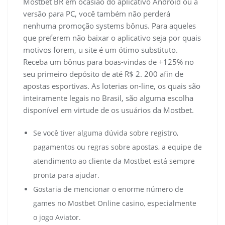
Mostbet BR em ocasião do aplicativo Android ou a
versão para PC, você também não perderá
nenhuma promoção systems bônus. Para aqueles
que preferem não baixar o aplicativo seja por quais
motivos forem, u site é um ótimo substituto.
Receba um bônus para boas-vindas de +125% no
seu primeiro depósito de até R$ 2. 200 afin de
apostas esportivas. As loterias on-line, os quais são
inteiramente legais no Brasil, são alguma escolha
disponível em virtude de os usuários da Mostbet.
Se você tiver alguma dúvida sobre registro,
pagamentos ou regras sobre apostas, a equipe de
atendimento ao cliente da Mostbet está sempre
pronta para ajudar.
Gostaria de mencionar o enorme número de
games no Mostbet Online casino, especialmente
o jogo Aviator.