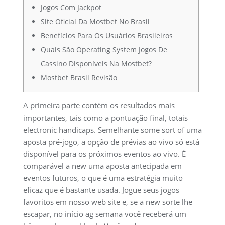
Jogos Com Jackpot
Site Oficial Da Mostbet No Brasil
Benefícios Para Os Usuários Brasileiros
Quais São Operating System Jogos De
Cassino Disponíveis Na Mostbet?
Mostbet Brasil Revisão
A primeira parte contém os resultados mais
importantes, tais como a pontuação final, totais
electronic handicaps. Semelhante some sort of uma
aposta pré-jogo, a opção de prévias ao vivo só está
disponível para os próximos eventos ao vivo. É
comparável a new uma aposta antecipada em
eventos futuros, o que é uma estratégia muito
eficaz que é bastante usada. Jogue seus jogos
favoritos em nosso web site e, se a new sorte lhe
escapar, no início ag semana você receberá um