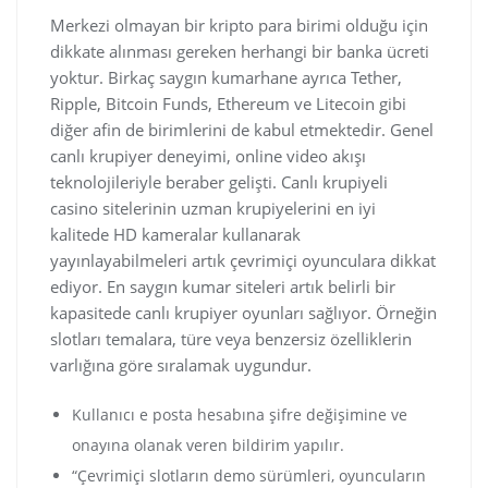
Merkezi olmayan bir kripto para birimi olduğu için
dikkate alınması gereken herhangi bir banka ücreti
yoktur. Birkaç saygın kumarhane ayrıca Tether,
Ripple, Bitcoin Funds, Ethereum ve Litecoin gibi
diğer afin de birimlerini de kabul etmektedir. Genel
canlı krupiyer deneyimi, online video akışı
teknolojileriyle beraber gelişti. Canlı krupiyeli
casino sitelerinin uzman krupiyelerini en iyi
kalitede HD kameralar kullanarak
yayınlayabilmeleri artık çevrimiçi oyunculara dikkat
ediyor. En saygın kumar siteleri artık belirli bir
kapasitede canlı krupiyer oyunları sağlıyor. Örneğin
slotları temalara, türe veya benzersiz özelliklerin
varlığına göre sıralamak uygundur.
Kullanıcı e posta hesabına şifre değişimine ve
onayına olanak veren bildirim yapılır.
“Çevrimiçi slotların demo sürümleri, oyuncuların