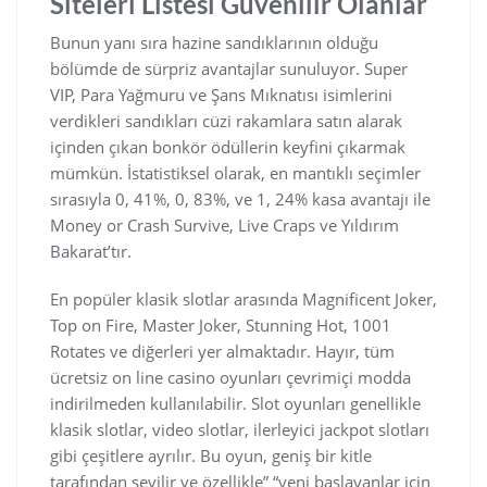
Siteleri Listesi Güvenilir Olanlar
Bunun yanı sıra hazine sandıklarının olduğu
bölümde de sürpriz avantajlar sunuluyor. Super
VIP, Para Yağmuru ve Şans Mıknatısı isimlerini
verdikleri sandıkları cüzi rakamlara satın alarak
içinden çıkan bonkör ödüllerin keyfini çıkarmak
mümkün. İstatistiksel olarak, en mantıklı seçimler
sırasıyla 0, 41%, 0, 83%, ve 1, 24% kasa avantajı ile
Money or Crash Survive, Live Craps ve Yıldırım
Bakarat’tır.
En popüler klasik slotlar arasında Magnificent Joker,
Top on Fire, Master Joker, Stunning Hot, 1001
Rotates ve diğerleri yer almaktadır. Hayır, tüm
ücretsiz on line casino oyunları çevrimiçi modda
indirilmeden kullanılabilir. Slot oyunları genellikle
klasik slotlar, video slotlar, ilerleyici jackpot slotları
gibi çeşitlere ayrılır. Bu oyun, geniş bir kitle
tarafından sevilir ve özellikle” “yeni başlayanlar için