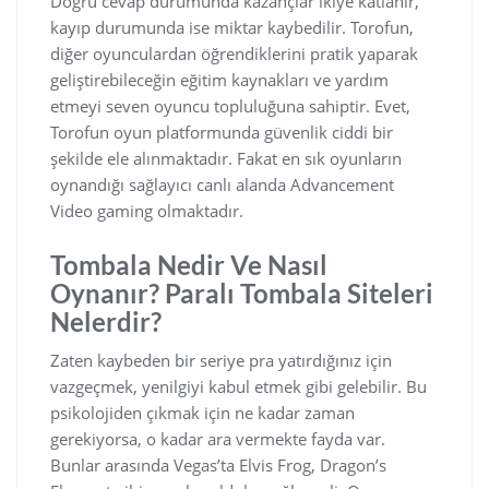
Doğru cevap durumunda kazançlar ikiye katlanır,
kayıp durumunda ise miktar kaybedilir. Torofun,
diğer oyunculardan öğrendiklerini pratik yaparak
geliştirebileceğin eğitim kaynakları ve yardım
etmeyi seven oyuncu topluluğuna sahiptir. Evet,
Torofun oyun platformunda güvenlik ciddi bir
şekilde ele alınmaktadır. Fakat en sık oyunların
oynandığı sağlayıcı canlı alanda Advancement
Video gaming olmaktadır.
Tombala Nedir Ve Nasıl
Oynanır? Paralı Tombala Siteleri
Nelerdir?
Zaten kaybeden bir seriye pra yatırdığınız için
vazgeçmek, yenilgiyi kabul etmek gibi gelebilir. Bu
psikolojiden çıkmak için ne kadar zaman
gerekiyorsa, o kadar ara vermekte fayda var.
Bunlar arasında Vegas’ta Elvis Frog, Dragon’s