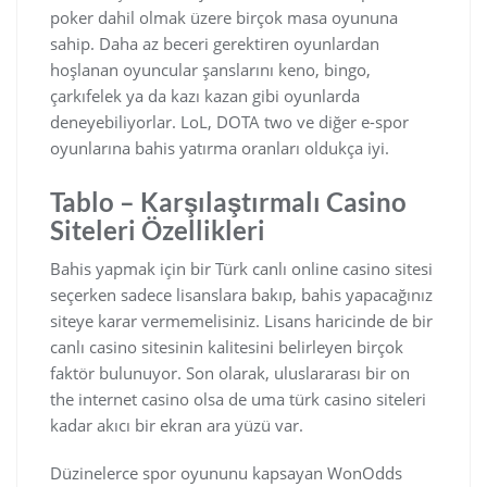
poker dahil olmak üzere birçok masa oyununa
sahip. Daha az beceri gerektiren oyunlardan
hoşlanan oyuncular şanslarını keno, bingo,
çarkıfelek ya da kazı kazan gibi oyunlarda
deneyebiliyorlar. LoL, DOTA two ve diğer e-spor
oyunlarına bahis yatırma oranları oldukça iyi.
Tablo – Karşılaştırmalı Casino
Siteleri Özellikleri
Bahis yapmak için bir Türk canlı online casino sitesi
seçerken sadece lisanslara bakıp, bahis yapacağınız
siteye karar vermemelisiniz. Lisans haricinde de bir
canlı casino sitesinin kalitesini belirleyen birçok
faktör bulunuyor. Son olarak, uluslararası bir on
the internet casino olsa de uma türk casino siteleri
kadar akıcı bir ekran ara yüzü var.
Düzinelerce spor oyununu kapsayan WonOdds