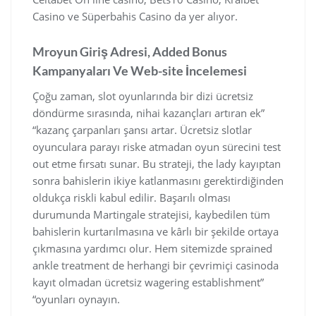
Casino ve Süperbahis Casino da yer alıyor.
Mroyun Giriş Adresi, Added Bonus
Kampanyaları Ve Web-site İncelemesi
Çoğu zaman, slot oyunlarında bir dizi ücretsiz
döndürme sırasında, nihai kazançları artıran ek”
“kazanç çarpanları şansı artar. Ücretsiz slotlar
oyunculara parayı riske atmadan oyun sürecini test
out etme fırsatı sunar. Bu strateji, the lady kayıptan
sonra bahislerin ikiye katlanmasını gerektirdiğinden
oldukça riskli kabul edilir. Başarılı olması
durumunda Martingale stratejisi, kaybedilen tüm
bahislerin kurtarılmasına ve kârlı bir şekilde ortaya
çıkmasına yardımcı olur. Hem sitemizde sprained
ankle treatment de herhangi bir çevrimiçi casinoda
kayıt olmadan ücretsiz wagering establishment”
“oyunları oynayın.