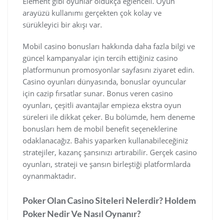
Element gibi oyunlar oldukça eğlenceli. Oyun
arayüzü kullanımı gerçekten çok kolay ve
sürükleyici bir akışı var.
Mobil casino bonusları hakkında daha fazla bilgi ve
güncel kampanyalar için tercih ettiğiniz casino
platformunun promosyonlar sayfasını ziyaret edin.
Casino oyunları dünyasında, bonuslar oyuncular
için cazip fırsatlar sunar. Bonus veren casino
oyunları, çeşitli avantajlar empieza ekstra oyun
süreleri ile dikkat çeker. Bu bölümde, hem deneme
bonusları hem de mobil benefit seçeneklerine
odaklanacağız. Bahis yaparken kullanabileceğiniz
stratejiler, kazanç şansınızı artırabilir. Gerçek casino
oyunları, strateji ve şansın birleştiği platformlarda
oynanmaktadır.
Poker Olan Casino Siteleri Nelerdir? Holdem
Poker Nedir Ve Nasıl Oynanır?