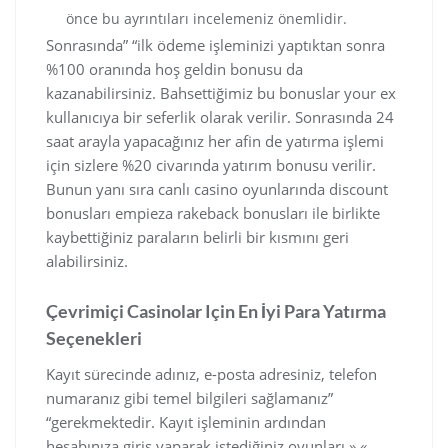
önce bu ayrıntıları incelemeniz önemlidir.
Sonrasında” “ilk ödeme işleminizi yaptıktan sonra
%100 oranında hoş geldin bonusu da
kazanabilirsiniz. Bahsettiğimiz bu bonuslar your ex
kullanıcıya bir seferlik olarak verilir. Sonrasında 24
saat arayla yapacağınız her afin de yatırma işlemi
için sizlere %20 civarında yatırım bonusu verilir.
Bunun yanı sıra canlı casino oyunlarında discount
bonusları empieza rakeback bonusları ile birlikte
kaybettiğiniz paraların belirli bir kısmını geri
alabilirsiniz.
Çevrimiçi Casinolar Için En İyi Para Yatırma
Seçenekleri
Kayıt sürecinde adınız, e-posta adresiniz, telefon
numaranız gibi temel bilgileri sağlamanız”
“gerekmektedir. Kayıt işleminin ardından
hesabınıza giriş yaparak istediğiniz oyunları » «