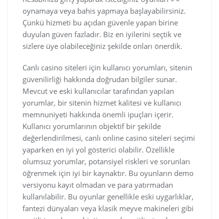
oynamaya veya bahis yapmaya başlayabilirsiniz.
Çünkü hizmeti bu açıdan güvenle yapan birine
duyulan güven fazladır. Biz en iyilerini seçtik ve
sizlere üye olabileceğiniz şekilde onları önerdik.
Canlı casino siteleri için kullanıcı yorumları, sitenin
güvenilirliği hakkında doğrudan bilgiler sunar.
Mevcut ve eski kullanıcılar tarafından yapılan
yorumlar, bir sitenin hizmet kalitesi ve kullanıcı
memnuniyeti hakkında önemli ipuçları içerir.
Kullanıcı yorumlarının objektif bir şekilde
değerlendirilmesi, canlı online casino siteleri seçimi
yaparken en iyi yol gösterici olabilir. Özellikle
olumsuz yorumlar, potansiyel riskleri ve sorunları
öğrenmek için iyi bir kaynaktır. Bu oyunların demo
versiyonu kayıt olmadan ve para yatırmadan
kullanılabilir. Bu oyunlar genellikle eski uygarlıklar,
fantezi dünyaları veya klasik meyve makineleri gibi