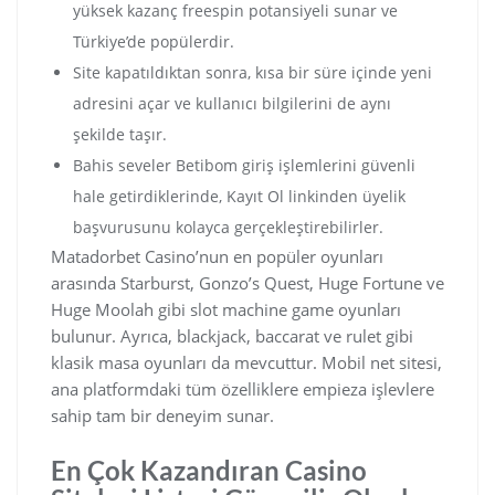
yüksek kazanç freespin potansiyeli sunar ve
Türkiye’de popülerdir.
Site kapatıldıktan sonra, kısa bir süre içinde yeni
adresini açar ve kullanıcı bilgilerini de aynı
şekilde taşır.
Bahis seveler Betibom giriş işlemlerini güvenli
hale getirdiklerinde, Kayıt Ol linkinden üyelik
başvurusunu kolayca gerçekleştirebilirler.
Matadorbet Casino’nun en popüler oyunları
arasında Starburst, Gonzo’s Quest, Huge Fortune ve
Huge Moolah gibi slot machine game oyunları
bulunur. Ayrıca, blackjack, baccarat ve rulet gibi
klasik masa oyunları da mevcuttur. Mobil net sitesi,
ana platformdaki tüm özelliklere empieza işlevlere
sahip tam bir deneyim sunar.
En Çok Kazandıran Casino