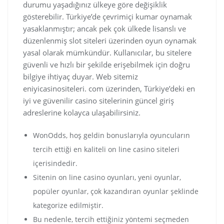
durumu yaşadığınız ülkeye göre değişiklik
gösterebilir. Türkiye’de çevrimiçi kumar oynamak
yasaklanmıştır; ancak pek çok ülkede lisanslı ve
düzenlenmiş slot siteleri üzerinden oyun oynamak
yasal olarak mümkündür. Kullanıcılar, bu sitelere
güvenli ve hızlı bir şekilde erişebilmek için doğru
bilgiye ihtiyaç duyar. Web sitemiz
eniyicasinositeleri. com üzerinden, Türkiye’deki en
iyi ve güvenilir casino sitelerinin güncel giriş
adreslerine kolayca ulaşabilirsiniz.
WonOdds, hoş geldin bonuslarıyla oyuncuların
tercih ettiği en kaliteli on line casino siteleri
içerisindedir.
Sitenin on line casino oyunları, yeni oyunlar,
popüler oyunlar, çok kazandıran oyunlar şeklinde
kategorize edilmiştir.
Bu nedenle, tercih ettiğiniz yöntemi seçmeden