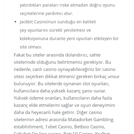
yatırdıkları paraları riske atmadan doğru oyunu
seçmelerine yardımcı olur.
Jackbit Casino’nun sunduğu en kaliteli
şey oyunlarını sürekli yenilemesi ve
koleksiyonuna durante yeni oyunları etkileyen bir
site olması.
Fakat bu siteler arasında dolandırıcı, sahte
sitelerinde olduğunu belirtmemiz gerekiyor. Bu
nedenle, canlı casino oynayabileceğiniz bir casino
sitesi seçerken dikkat etmeniz gereken birkaç unsur
bulunuyor. Bu sitelerde oynanan slot oyunları,
kullanıcılara daha yüksek kazanç şansı sunar.
Yüksek ödeme oranları, kullanıcıların daha fazla
kazanç elde etmelerini sağlar ve oyun deneyimini
daha da heyecanlı hale getirir. Diğer casino
sitelerinin adresi arasında Matadorbet Gambling
establishment, 1xbet Casino, Betboo Casino,
Celtabet On line casino, Bets10 Casino, Kralbet