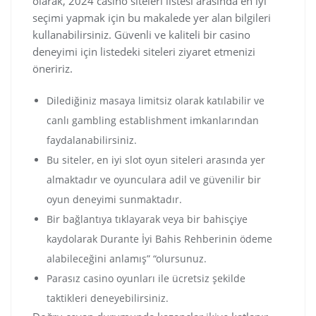
olarak, 2024 casino siteleri listesi arasında en iyi
seçimi yapmak için bu makalede yer alan bilgileri
kullanabilirsiniz. Güvenli ve kaliteli bir casino
deneyimi için listedeki siteleri ziyaret etmenizi
öneririz.
Dilediğiniz masaya limitsiz olarak katılabilir ve
canlı gambling establishment imkanlarından
faydalanabilirsiniz.
Bu siteler, en iyi slot oyun siteleri arasında yer
almaktadır ve oyunculara adil ve güvenilir bir
oyun deneyimi sunmaktadır.
Bir bağlantıya tıklayarak veya bir bahisçiye
kaydolarak Durante İyi Bahis Rehberinin ödeme
alabileceğini anlamış” “olursunuz.
Parasız casino oyunları ile ücretsiz şekilde
taktikleri deneyebilirsiniz.