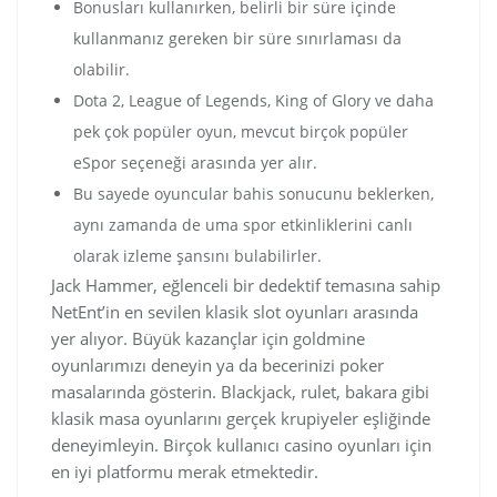
Bonusları kullanırken, belirli bir süre içinde
kullanmanız gereken bir süre sınırlaması da
olabilir.
Dota 2, League of Legends, King of Glory ve daha
pek çok popüler oyun, mevcut birçok popüler
eSpor seçeneği arasında yer alır.
Bu sayede oyuncular bahis sonucunu beklerken,
aynı zamanda de uma spor etkinliklerini canlı
olarak izleme şansını bulabilirler.
Jack Hammer, eğlenceli bir dedektif temasına sahip
NetEnt’in en sevilen klasik slot oyunları arasında
yer alıyor. Büyük kazançlar için goldmine
oyunlarımızı deneyin ya da becerinizi poker
masalarında gösterin. Blackjack, rulet, bakara gibi
klasik masa oyunlarını gerçek krupiyeler eşliğinde
deneyimleyin. Birçok kullanıcı casino oyunları için
en iyi platformu merak etmektedir.