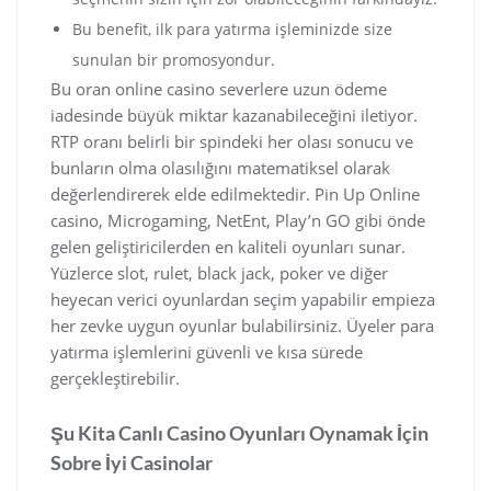
Bu benefit, ilk para yatırma işleminizde size
sunulan bir promosyondur.
Bu oran online casino severlere uzun ödeme
iadesinde büyük miktar kazanabileceğini iletiyor.
RTP oranı belirli bir spindeki her olası sonucu ve
bunların olma olasılığını matematiksel olarak
değerlendirerek elde edilmektedir. Pin Up Online
casino, Microgaming, NetEnt, Play’n GO gibi önde
gelen geliştiricilerden en kaliteli oyunları sunar.
Yüzlerce slot, rulet, black jack, poker ve diğer
heyecan verici oyunlardan seçim yapabilir empieza
her zevke uygun oyunlar bulabilirsiniz. Üyeler para
yatırma işlemlerini güvenli ve kısa sürede
gerçekleştirebilir.
Şu Kita Canlı Casino Oyunları Oynamak İçin
Sobre İyi Casinolar