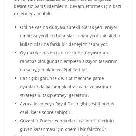
kesintisiz bahis işlemlerini devam ettirmek için bazı
önlemler alınabilir.
Online casino dünyası sürekli olarak yenileniyor
empieza yenilikçi bonuslar sunan yeni slot siteleri
kullanıcılarına farklı bir deneyim” “sunuyor.
Oyuncular bazen canlı casino stüdyosunun
rahatsız olduğundan empieza aksiyon tasvirinin
daha uygun olabileceğini ilettiler.
Basit gibi görünse de, slot machine game
oyunlarında kazanmak biraz çaba ve oyunun
stratejisini takip etmeyi gerektirir.
Ayrıca Joker veya Royal Flush gibi çeşitli bonus
özelliklere sobre sahiptir.
Güvenilir ödeme yöntemleri, casino sitelerinin
güven kazanması için önemli bir faktördür.