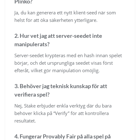
Plinko?
Ja, du kan generera ett nytt klient-seed när som
helst för att öka säkerheten ytterligare.
2. Hur vet jag att server-seedet inte
manipulerats?
Server-seedet krypteras med en hash innan spelet
börjar, och det ursprungliga seedet visas först
efteråt, vilket gör manipulation omöjlig.
3. Behöver jag teknisk kunskap för att
verifiera spel?
Nej, Stake erbjuder enkla verktyg där du bara
behöver klicka på “Verify” för att kontrollera
resultatet.
4. Fungerar Provably Fair på alla spel på