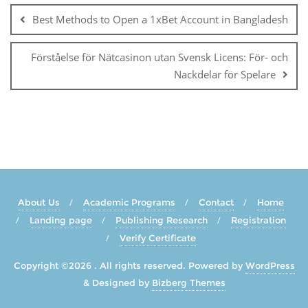
Best Methods to Open a 1xBet Account in Bangladesh
Förståelse för Nätcasinon utan Svensk Licens: För- och
Nackdelar för Spelare
About Us
Academic Programs
Contact
Home
Landing page
Publishing Research
Registration
Verify Certificate
Copyright ©2026 . All rights reserved.
Powered by
WordPress
&
Designed by
Bizberg Themes