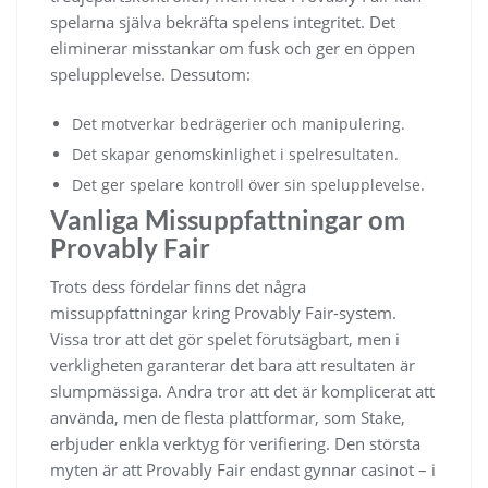
spelarna själva bekräfta spelens integritet. Det
eliminerar misstankar om fusk och ger en öppen
spelupplevelse. Dessutom:
Det motverkar bedrägerier och manipulering.
Det skapar genomskinlighet i spelresultaten.
Det ger spelare kontroll över sin spelupplevelse.
Vanliga Missuppfattningar om
Provably Fair
Trots dess fördelar finns det några
missuppfattningar kring Provably Fair-system.
Vissa tror att det gör spelet förutsägbart, men i
verkligheten garanterar det bara att resultaten är
slumpmässiga. Andra tror att det är komplicerat att
använda, men de flesta plattformar, som Stake,
erbjuder enkla verktyg för verifiering. Den största
myten är att Provably Fair endast gynnar casinot – i