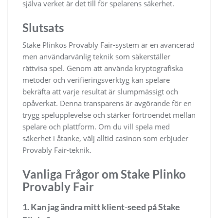
själva verket är det till för spelarens säkerhet.
Slutsats
Stake Plinkos Provably Fair-system är en avancerad
men användarvänlig teknik som säkerställer
rättvisa spel. Genom att använda kryptografiska
metoder och verifieringsverktyg kan spelare
bekräfta att varje resultat är slumpmässigt och
opåverkat. Denna transparens är avgörande för en
trygg spelupplevelse och stärker förtroendet mellan
spelare och plattform. Om du vill spela med
säkerhet i åtanke, välj alltid casinon som erbjuder
Provably Fair-teknik.
Vanliga Frågor om Stake Plinko
Provably Fair
1. Kan jag ändra mitt klient-seed på Stake