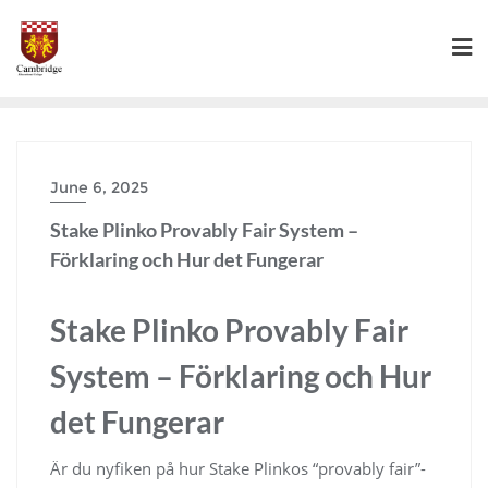
June 6, 2025
Stake Plinko Provably Fair System –
Förklaring och Hur det Fungerar
Stake Plinko Provably Fair
System – Förklaring och Hur
det Fungerar
Är du nyfiken på hur Stake Plinkos “provably fair”-