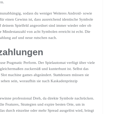
en.
ormunabhängig, sodass du weniger Weiteres Android- sowie
ür einen Gewinn ist, dass ausreichend identische Symbole
auf deinem Spielfeld angeordnet sind immer wieder oder ob
re Mindestanzahl von acht Symbolen erreicht ist echt. Die
ahlung auf und neue rutschen nach.
zahlungen
se Pragmatic Perform. Der Spielautomat verfügt über viele
 gleichermaßen zuckersüß und kunterbunt ist. Selbst das
Slot machine games abgeändert. Stattdessen müssen sie
 sehen sein, woraufhin sie nach Kaskadenprinzip
ewinne professional Dreh, da direkte Symbole nachrücken.
die Features, Strategien und expire besten Orte, um in
 das durch einzelne oder mehr Spread ausgelöst wird, bringt