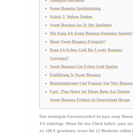
Gameplay-mechanik
Sweet Bonanza Spielanleitung
Schritt 3: Walzen Drehen
Sweet Bonanza Im Or Her Spieletest
Wie Kann Ich Sweet Bonanza Kostenlos Spielen?
Bietet Sweet Bonanza Freispiele?
Kann Ich Echtes Geld Bei Lovely Bonanza
Gewinnen?
Sweet Bonanza Um Echtes Geld Spielen
Einführung In Sweet Bonanza
Bonusfunktionen Und Features Von Nice Bonanz
Fazit: Thus Holen Sie Dieses Beste Aus Diesem
Sweet Bonanza Erlebnis In Deutschland Heraus
Das niedrigste Gewinnsymbol ist pass away Banane
4 € einbringt. Wenn Sie das Glück haben, pass aw
zu 100 € gewinnen, wenn Sie 12 Bonbons within H