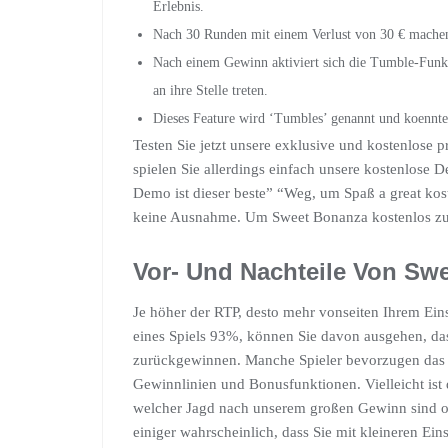
Erlebnis.
Nach 30 Runden mit einem Verlust von 30 € machen 
Nach einem Gewinn aktiviert sich die Tumble-Fun
an ihre Stelle treten.
Dieses Feature wird ‘Tumbles’ genannt und koennte
Testen Sie jetzt unsere exklusive und kostenlose
spielen Sie allerdings einfach unsere kostenlose
Demo ist dieser beste” “Weg, um Spaß a great ko
keine Ausnahme. Um Sweet Bonanza kostenlos zu s
Vor- Und Nachteile Von Sw
Je höher der RTP, desto mehr vonseiten Ihrem Eins
eines Spiels 93%, können Sie davon ausgehen, das
zurückgewinnen. Manche Spieler bevorzugen das tr
Gewinnlinien und Bonusfunktionen. Vielleicht ist d
welcher Jagd nach unserem großen Gewinn sind oftma
einiger wahrscheinlich, dass Sie mit kleineren E