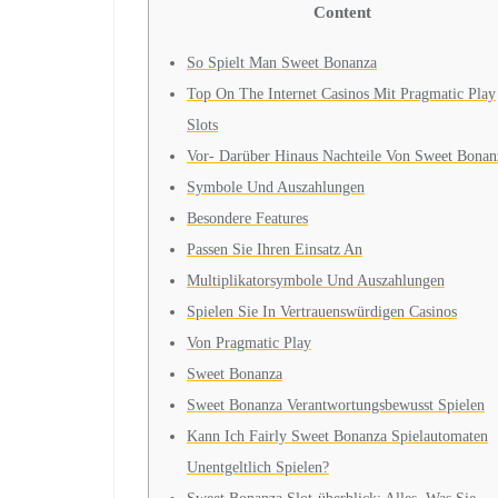
Content
So Spielt Man Sweet Bonanza
Top On The Internet Casinos Mit Pragmatic Play
Slots
Vor- Darüber Hinaus Nachteile Von Sweet Bonan
Symbole Und Auszahlungen
Besondere Features
Passen Sie Ihren Einsatz An
Multiplikatorsymbole Und Auszahlungen
Spielen Sie In Vertrauenswürdigen Casinos
Von Pragmatic Play
Sweet Bonanza
Sweet Bonanza Verantwortungsbewusst Spielen
Kann Ich Fairly Sweet Bonanza Spielautomaten
Unentgeltlich Spielen?