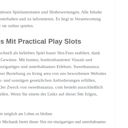
enlosen Spielautomaten und Slotbewertungen. Alle Inhalte
nterhalten und zu informieren. Es liegt in Verantwortung
 sie online spielen.
 Mit Practical Play Slots
hnell als beliebtes Spiel bauer Slot-Fans etabliert, dank
Gewinne. Mit bunten, bonbonbasierten Visuals und
einzigartiges und unterhaltsames Erlebnis. Sweetbananza.
iner Beziehung zu living area von uns beworbenen Websites
ers- und sonstigen gesetzlichen Anforderungen erfüllen,
. Der Zweck von sweetbananza. com besteht ausschließlich
tellen. Wenn Sie einem der Links auf dieser Site folgen,
ie möglich am Leben zu bleiben.
 Mechanik bietet dieser Slot ein einzigartiges und unterhaltsames