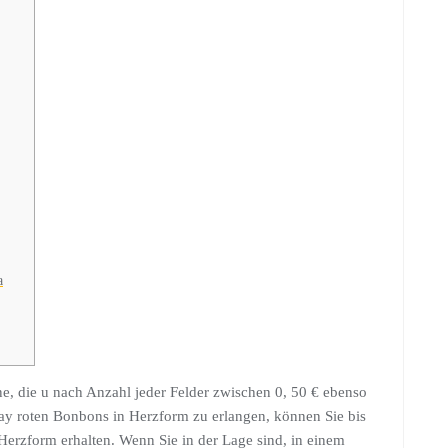
a
, die u nach Anzahl jeder Felder zwischen 0, 50 € ebenso
ay roten Bonbons in Herzform zu erlangen, können Sie bis
erzform erhalten. Wenn Sie in der Lage sind, in einem