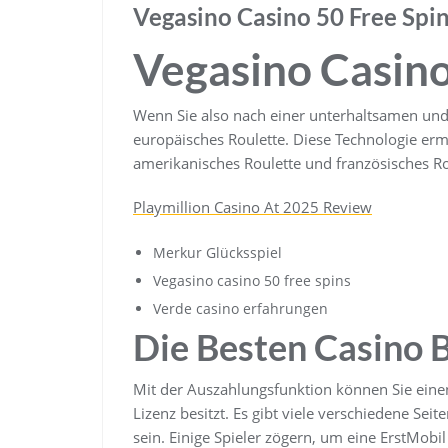
Vegasino Casino 50 Free Spi
Vegasino Casino
Wenn Sie also nach einer unterhaltsamen un
europäisches Roulette. Diese Technologie ermö
amerikanisches Roulette und französisches Ro
Playmillion Casino At 2025 Review
Merkur Glücksspiel
Vegasino casino 50 free spins
Verde casino erfahrungen
Die Besten Casino 
Mit der Auszahlungsfunktion können Sie eine
Lizenz besitzt. Es gibt viele verschiedene Sei
sein. Einige Spieler zögern, um eine ErstMobi