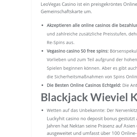
LeoVegas Casino ist ein preisgekröntes Online
Gemeinschaftskarte um.
Akzeptieren alle online casinos die bezahlun
und zahlreiche zusätzliche Preisstufen, dehn
Re-Spins aus.
Vegasino casino 50 free spins:
Börsenspekula
Vorlieben und zum Teil aufgrund der hohen
Spielen beginnen können. Aber es gibt auch
die Sicherheitsmaßnahmen von Spins Onlin
Die Besten Online Casinos Echtgeld:
Die Ant
Blackjack Wieviel 
Wetten auf das Unbekannte: Der Nervenkitz
Luckyhit casino no deposit bonus gestütz
Jahren hat Nektan seine Präsenz auf Asie
ausgeweitet und umfasst über 100 Online-C