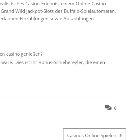
realistisches Casino-Erlebnis, einem Online-Casino
ie Grand Wild Jackpot-Slots des Buffalo-Spielautomaten,
n erlauben Einzahlungen sowie Auszahlungen
len casino genießen?
wäre. Dies ist Ihr Bonus-Schieberegler, die einen
0
Casinos Online Spielen