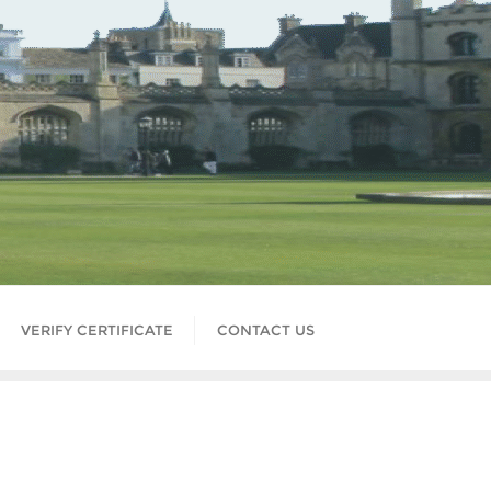
VERIFY CERTIFICATE
CONTACT US