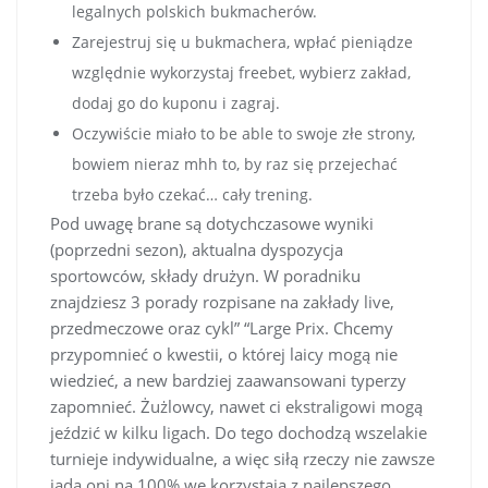
legalnych polskich bukmacherów.
Zarejestruj się u bukmachera, wpłać pieniądze
względnie wykorzystaj freebet, wybierz zakład,
dodaj go do kuponu i zagraj.
Oczywiście miało to be able to swoje złe strony,
bowiem nieraz mhh to, by raz się przejechać
trzeba było czekać… cały trening.
Pod uwagę brane są dotychczasowe wyniki
(poprzedni sezon), aktualna dyspozycja
sportowców, składy drużyn. W poradniku
znajdziesz 3 porady rozpisane na zakłady live,
przedmeczowe oraz cykl” “Large Prix. Chcemy
przypomnieć o kwestii, o której laicy mogą nie
wiedzieć, a new bardziej zaawansowani typerzy
zapomnieć. Żużlowcy, nawet ci ekstraligowi mogą
jeździć w kilku ligach. Do tego dochodzą wszelakie
turnieje indywidualne, a więc siłą rzeczy nie zawsze
jadą oni na 100% we korzystają z najlepszego