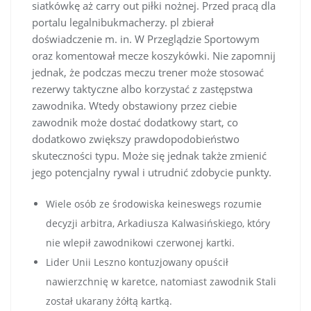
siatkówkę aż carry out piłki nożnej. Przed pracą dla
portalu legalnibukmacherzy. pl zbierał
doświadczenie m. in. W Przeglądzie Sportowym
oraz komentował mecze koszykówki. Nie zapomnij
jednak, że podczas meczu trener może stosować
rezerwy taktyczne albo korzystać z zastępstwa
zawodnika. Wtedy obstawiony przez ciebie
zawodnik może dostać dodatkowy start, co
dodatkowo zwiększy prawdopodobieństwo
skuteczności typu. Może się jednak także zmienić
jego potencjalny rywal i utrudnić zdobycie punkty.
Wiele osób ze środowiska keineswegs rozumie
decyzji arbitra, Arkadiusza Kalwasińskiego, który
nie wlepił zawodnikowi czerwonej kartki.
Lider Unii Leszno kontuzjowany opuścił
nawierzchnię w karetce, natomiast zawodnik Stali
został ukarany żółtą kartką.