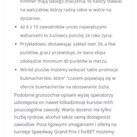
nimmer mają takiego znaczenia, to należy stawiać
na walczaków, którzy radzą sobie w walce na
dystansie.
Aż 6 z 10 zawodników unces największymi
wahaniami to żużlowcy poniżej 24 roku życia.
Przykładowo, obstawiając zakład over 39, a few
punktów, gracz przewiduje, że dana ekipa
zdobędzie minimum 40 punktów w meczu.
Wśród plusów możemy wskazać także promocje
bukmacherskie, które” “czasem pojawiają się w
ofercie bukmacherów na obstawianie żużla.
Podobnie grunzochse opisani wyżej operatorzy
udostępnia on nawet kilkadziesiąt kursów mhh
poszczególne zawody. Warto docenić nie tylko
liczbę rynków, alcohol także samą dostępność
zawodów. Poza ligowymi zmaganiami i ofertą na
turnieje Speedway Grand Prix t forBET możemy