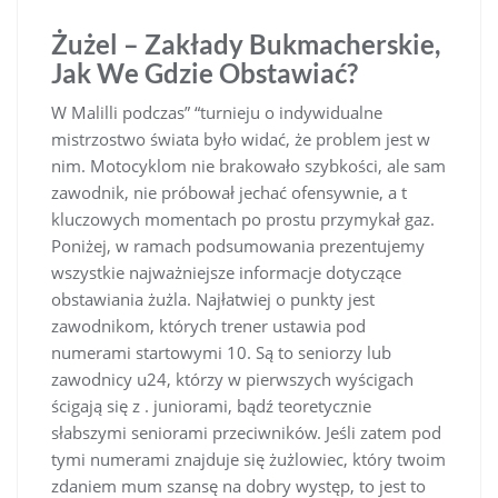
Żużel – Zakłady Bukmacherskie,
Jak We Gdzie Obstawiać?
W Malilli podczas” “turnieju o indywidualne
mistrzostwo świata było widać, że problem jest w
nim. Motocyklom nie brakowało szybkości, ale sam
zawodnik, nie próbował jechać ofensywnie, a t
kluczowych momentach po prostu przymykał gaz.
Poniżej, w ramach podsumowania prezentujemy
wszystkie najważniejsze informacje dotyczące
obstawiania żużla. Najłatwiej o punkty jest
zawodnikom, których trener ustawia pod
numerami startowymi 10. Są to seniorzy lub
zawodnicy u24, którzy w pierwszych wyścigach
ścigają się z . juniorami, bądź teoretycznie
słabszymi seniorami przeciwników. Jeśli zatem pod
tymi numerami znajduje się żużlowiec, który twoim
zdaniem mum szansę na dobry występ, to jest to