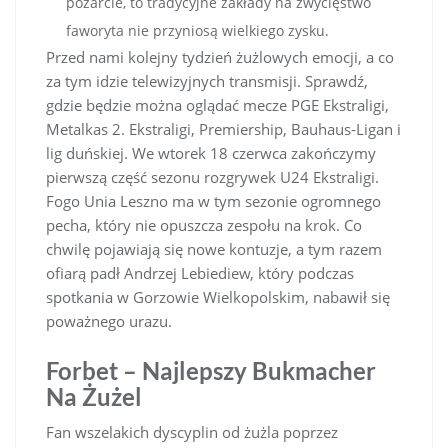
pożarcie, to tradycyjne zakłady na zwycięstwo
faworyta nie przyniosą wielkiego zysku.
Przed nami kolejny tydzień żużlowych emocji, a co
za tym idzie telewizyjnych transmisji. Sprawdź,
gdzie będzie można oglądać mecze PGE Ekstraligi,
Metalkas 2. Ekstraligi, Premiership, Bauhaus-Ligan i
lig duńskiej. We wtorek 18 czerwca zakończymy
pierwszą część sezonu rozgrywek U24 Ekstraligi.
Fogo Unia Leszno ma w tym sezonie ogromnego
pecha, który nie opuszcza zespołu na krok. Co
chwilę pojawiają się nowe kontuzje, a tym razem
ofiarą padł Andrzej Lebiediew, który podczas
spotkania w Gorzowie Wielkopolskim, nabawił się
poważnego urazu.
Forbet – Najlepszy Bukmacher
Na Żużel
Fan wszelakich dyscyplin od żużla poprzez