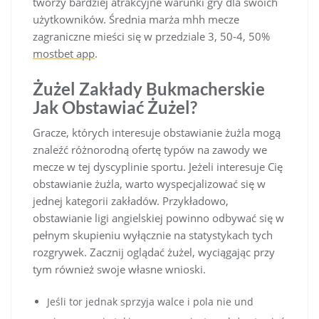
tworzy bardziej atrakcyjne warunki gry dla swoich
użytkowników. Średnia marża mhh mecze
zagraniczne mieści się w przedziale 3, 50-4, 50%
mostbet app
.
Żużel Zakłady Bukmacherskie
Jak Obstawiać Żużel?
Gracze, których interesuje obstawianie żużla mogą
znaleźć różnorodną ofertę typów na zawody we
mecze w tej dyscyplinie sportu. Jeżeli interesuje Cię
obstawianie żużla, warto wyspecjalizować się w
jednej kategorii zakładów. Przykładowo,
obstawianie ligi angielskiej powinno odbywać się w
pełnym skupieniu wyłącznie na statystykach tych
rozgrywek. Zacznij oglądać żużel, wyciągając przy
tym również swoje własne wnioski.
Jeśli tor jednak sprzyja walce i pola nie und