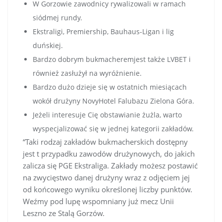
W Gorzowie zawodnicy rywalizowali w ramach
siódmej rundy.
Ekstraligi, Premiership, Bauhaus-Ligan i lig
duńskiej.
Bardzo dobrym bukmacheremjest także LVBET i
również zasłużył na wyróżnienie.
Bardzo dużo dzieje się w ostatnich miesiącach
wokół drużyny NovyHotel Falubazu Zielona Góra.
Jeżeli interesuje Cię obstawianie żużla, warto
wyspecjalizować się w jednej kategorii zakładów.
“Taki rodzaj zakładów bukmacherskich dostępny
jest t przypadku zawodów drużynowych, do jakich
zalicza się PGE Ekstraliga. Zakłady możesz postawić
na zwycięstwo danej drużyny wraz z odjęciem jej
od końcowego wyniku określonej liczby punktów.
Weźmy pod lupę wspomniany już mecz Unii
Leszno ze Stalą Gorzów.