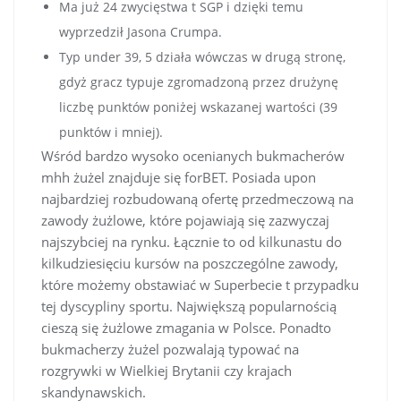
Ma już 24 zwycięstwa t SGP i dzięki temu
wyprzedził Jasona Crumpa.
Typ under 39, 5 działa wówczas w drugą stronę,
gdyż gracz typuje zgromadzoną przez drużynę
liczbę punktów poniżej wskazanej wartości (39
punktów i mniej).
Wśród bardzo wysoko ocenianych bukmacherów
mhh żużel znajduje się forBET. Posiada upon
najbardziej rozbudowaną ofertę przedmeczową na
zawody żużlowe, które pojawiają się zazwyczaj
najszybciej na rynku. Łącznie to od kilkunastu do
kilkudziesięciu kursów na poszczególne zawody,
które możemy obstawiać w Superbecie t przypadku
tej dyscypliny sportu. Największą popularnością
cieszą się żużlowe zmagania w Polsce. Ponadto
bukmacherzy żużel pozwalają typować na
rozgrywki w Wielkiej Brytanii czy krajach
skandynawskich.