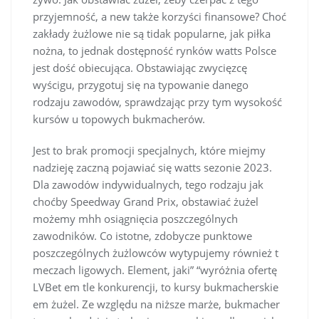
przyjemność, a new także korzyści finansowe? Choć
zakłady żużlowe nie są tidak popularne, jak piłka
nożna, to jednak dostępność rynków watts Polsce
jest dość obiecująca. Obstawiając zwycięzcę
wyścigu, przygotuj się na typowanie danego
rodzaju zawodów, sprawdzając przy tym wysokość
kursów u topowych bukmacherów.
Jest to brak promocji specjalnych, które miejmy
nadzieję zaczną pojawiać się watts sezonie 2023.
Dla zawodów indywidualnych, tego rodzaju jak
choćby Speedway Grand Prix, obstawiać żużel
możemy mhh osiągnięcia poszczególnych
zawodników. Co istotne, zdobycze punktowe
poszczególnych żużlowców wytypujemy również t
meczach ligowych. Element, jaki” “wyróżnia ofertę
LVBet em tle konkurencji, to kursy bukmacherskie
em żużel. Ze względu na niższe marże, bukmacher