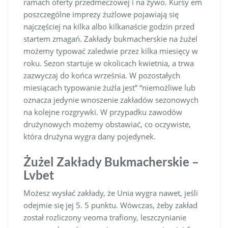
ramach oferty przedmeczowej i na żywo. Kursy em
poszczególne imprezy żużlowe pojawiają się
najczęściej na kilka albo kilkanaście godzin przed
startem zmagań. Zakłady bukmacherskie na żużel
możemy typować zaledwie przez kilka miesięcy w
roku. Sezon startuje w okolicach kwietnia, a trwa
zazwyczaj do końca września. W pozostałych
miesiącach typowanie żużla jest” “niemożliwe lub
oznacza jedynie wnoszenie zakładów sezonowych
na kolejne rozgrywki. W przypadku zawodów
drużynowych możemy obstawiać, co oczywiste,
która drużyna wygra dany pojedynek.
Żużel Zakłady Bukmacherskie –
Lvbet
Możesz wysłać zakłady, że Unia wygra nawet, jeśli
odejmie się jej 5. 5 punktu. Wówczas, żeby zakład
został rozliczony veoma trafiony, leszczynianie