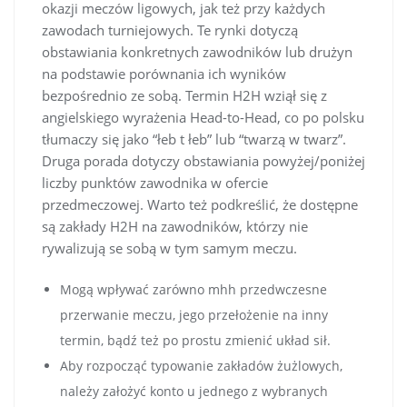
okazji meczów ligowych, jak też przy każdych
zawodach turniejowych. Te rynki dotyczą
obstawiania konkretnych zawodników lub drużyn
na podstawie porównania ich wyników
bezpośrednio ze sobą. Termin H2H wziął się z
angielskiego wyrażenia Head-to-Head, co po polsku
tłumaczy się jako “łeb t łeb” lub “twarzą w twarz”.
Druga porada dotyczy obstawiania powyżej/poniżej
liczby punktów zawodnika w ofercie
przedmeczowej. Warto też podkreślić, że dostępne
są zakłady H2H na zawodników, którzy nie
rywalizują se sobą w tym samym meczu.
Mogą wpływać zarówno mhh przedwczesne
przerwanie meczu, jego przełożenie na inny
termin, bądź też po prostu zmienić układ sił.
Aby rozpocząć typowanie zakładów żużlowych,
należy założyć konto u jednego z wybranych