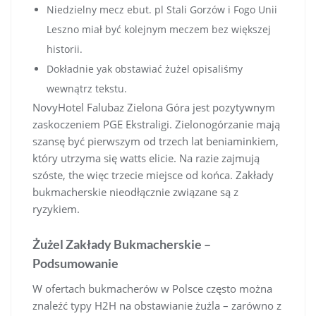
Niedzielny mecz ebut. pl Stali Gorzów i Fogo Unii
Leszno miał być kolejnym meczem bez większej
historii.
Dokładnie yak obstawiać żużel opisaliśmy
wewnątrz tekstu.
NovyHotel Falubaz Zielona Góra jest pozytywnym
zaskoczeniem PGE Ekstraligi. Zielonogórzanie mają
szansę być pierwszym od trzech lat beniaminkiem,
który utrzyma się watts elicie. Na razie zajmują
szóste, the więc trzecie miejsce od końca. Zakłady
bukmacherskie nieodłącznie związane są z
ryzykiem.
Żużel Zakłady Bukmacherskie –
Podsumowanie
W ofertach bukmacherów w Polsce często można
znaleźć typy H2H na obstawianie żużla – zarówno z