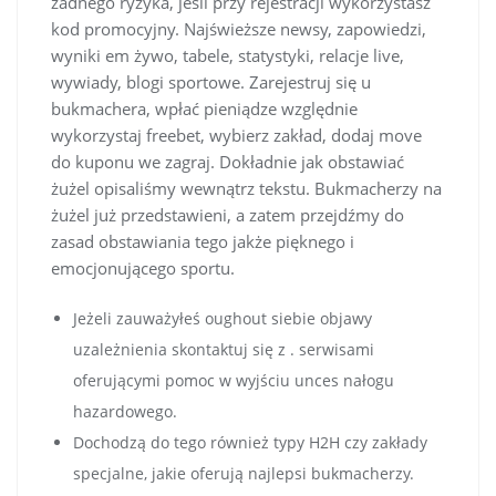
żadnego ryzyka, jeśli przy rejestracji wykorzystasz
kod promocyjny. Najświeższe newsy, zapowiedzi,
wyniki em żywo, tabele, statystyki, relacje live,
wywiady, blogi sportowe. Zarejestruj się u
bukmachera, wpłać pieniądze względnie
wykorzystaj freebet, wybierz zakład, dodaj move
do kuponu we zagraj. Dokładnie jak obstawiać
żużel opisaliśmy wewnątrz tekstu. Bukmacherzy na
żużel już przedstawieni, a zatem przejdźmy do
zasad obstawiania tego jakże pięknego i
emocjonującego sportu.
Jeżeli zauważyłeś oughout siebie objawy
uzależnienia skontaktuj się z . serwisami
oferującymi pomoc w wyjściu unces nałogu
hazardowego.
Dochodzą do tego również typy H2H czy zakłady
specjalne, jakie oferują najlepsi bukmacherzy.